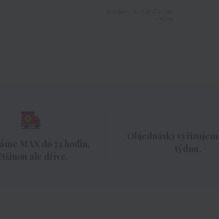
skladem, do 3 dnů u Vás
> 10 ks
Objednávky vyřizujeme
áme MAX do 72 hodin,
týdnu.
ětšinou ale dříve.