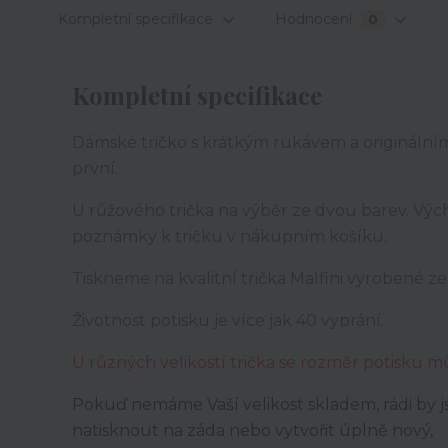
Kompletní specifikace
Hodnocení
0
Kompletní specifikace
Dámské tričko s krátkým rukávem a originálním
první.
U růžového trička na výběr ze dvou barev. Výc
poznámky k tričku v nákupním košíku.
Tiskneme na kvalitní trička Malfini vyrobené z
Životnost potisku je více jak 40 vyprání.
U různých velikostí trička se rozměr potisku m
Pokuď nemáme Vaší velikost skladem, rádi by jst
natisknout na záda nebo vytvořit úplně nový,