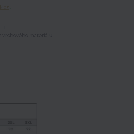
k.cz
.
1:1
 z vrchového materiálu