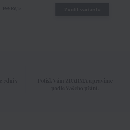
199 Kč
/
ks
Zvolit variantu
 7dní v
Potisk Vám ZDARMA upravíme
podle Vašeho přání.