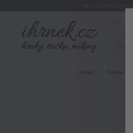
🎁 K objednávce triče
O nás
J
Hrnky
Trička