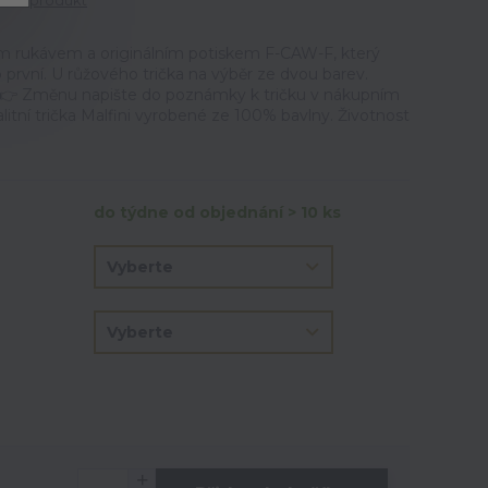
tit produkt
m rukávem a originálním potiskem F-CAW-F, který
o první. U růžového trička na výběr ze dvou barev.
. 👉 Změnu napište do poznámky k tričku v nákupním
litní trička Malfini vyrobené ze 100% bavlny. Životnost
do týdne od objednání > 10 ks