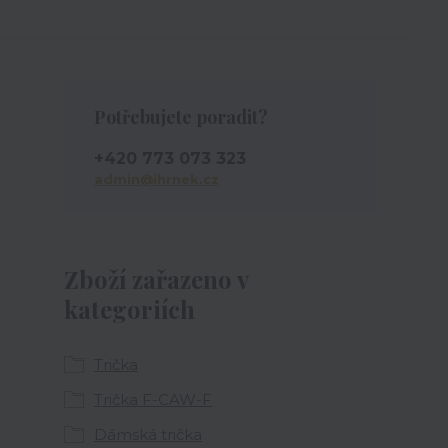
Potřebujete poradit?
+420 773 073 323
admin@ihrnek.cz
Zboží zařazeno v
kategoriích
Trička
Trička F-CAW-F
Dámská trička