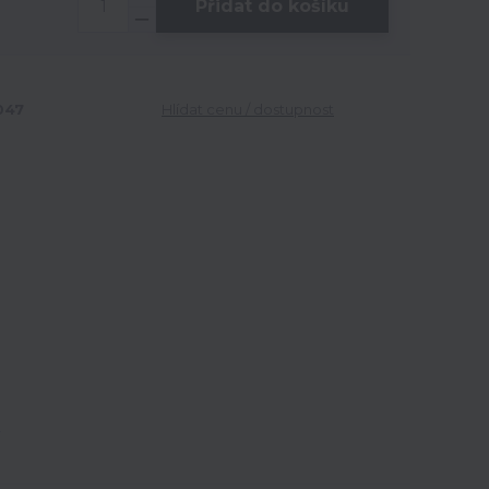
Přidat do košíku
047
Hlídat cenu / dostupnost