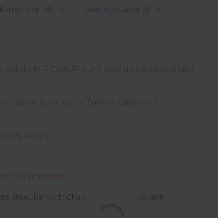
Komentáře
Související zboží
0
1
 potiskem F-CAW-F, který jsme do ČR přinesli jako
hozí barva je černá. 👉 Změnu napište do
e 100% bavlny.
ůže lišit poměrem.
e jinou barvu trička, chcete motiv upravit,