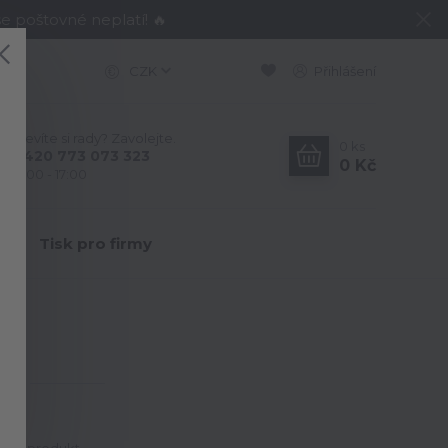
e poštovné neplatí! 🔥
CZK
Přihlášení
Nevíte si rady? Zavolejte.
0
ks
+420 773 073 323
0 Kč
9:00 - 17:00
Y
Tisk pro firmy
6