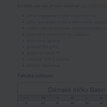
kontaktujte nás, prosím na email
admin@ihrne
lehce vypasovaný střih s bočními švy
úzký lem průkrčníku z žebrového úpletu 
vnitřní část průkrčníku začištěna páskou
zpevnění ramenních švů páskou
silikonová úprava
gramáž 160 g/m2
pratelné na 40 °C
materiál: 100 % bavlna
etiketa: Saténová
Tabulka velikostí: