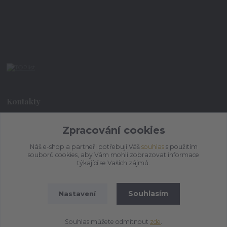
Kontakty
Zpracování cookies
+420 773 073 323
9:00 - 17:00
Náš e-shop a partneři potřebují Váš
souhlas
s použitím
souborů cookies, aby Vám mohli zobrazovat informace
admin@ihrnek.cz
týkající se Vašich zájmů.
Souhlasím
Nastavení
Souhlas můžete odmítnout
zde
.
Vytvořeno na
Eshop-rychle.cz