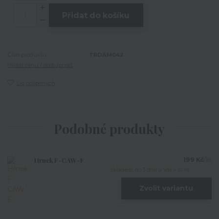
Přidat do košíku
Číslo produktu:
TRDAM042
Hlídat cenu / dostupnost
Do oblíbených
Podobné produkty
Hrnek F-CAW-F
199 Kč
/
ks
skladem, do 3 dnů u Vás > 10 ks
Zvolit variantu