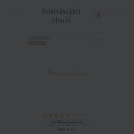
Související
1
zboží
TOP produkt
Novinka
1 hodnocení
Hrnek F-CAW-F
skladem, do 3 dnů u Vás > 10 ks
199 Kč
/
ks