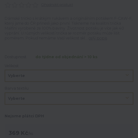
Ohodnotit produkt
Dámské tričko s krátkým rukávem a originálním potiskem F-CAW-F,
který jsme do ČR přinesli jako první. Tiskneme na kvalitní trička
Malfini vyrobené ze 100% bavlny. Životnost potisku je více jak 40
vyprání. U různých velikostí trička se rozměr potisku může lišit
poměrem. Pokuď nemáme Vaší velikost skl...
celý popis
Dostupnost
do týdne od objednání > 10 ks
Velikost
Barva textilu
Nejsme plátci DPH
369 Kč
/
ks