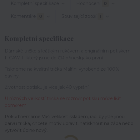
Kompletní specifikace
Hodnocení
0
Komentáře
0
Související zboží
1
Kompletní specifikace
Dámské tričko s krátkým rukávem a originálním potiskem
F-CAW-F, který jsme do ČR přinesli jako první.
Tiskneme na kvalitní trička Malfini vyrobené ze 100%
bavlny.
Životnost potisku je více jak 40 vyprání.
U různých velikostí trička se rozměr potisku může lišit
poměrem.
Pokuď nemáme Vaší velikost skladem, rádi by jste jinou
barvu trička, chcete motiv upravit,
natisknout na záda nebo
vytvořit úplně nový,