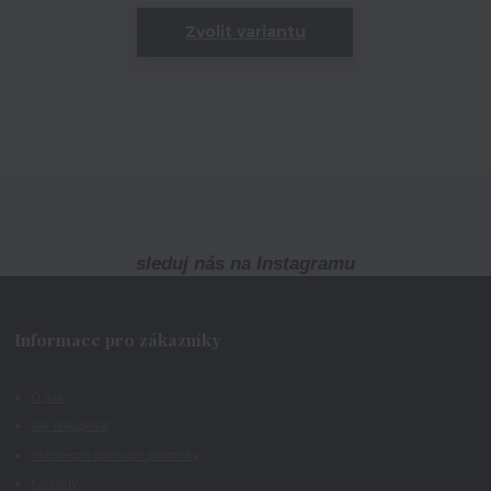
Zvolit variantu
sleduj nás na Instagramu
Informace pro zákazníky
O nás
Jak nakupovat
Všeobecné obchodní podmínky
Kontakty