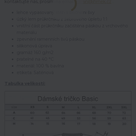
kontaktujte nás, prosím na email
admin@ihrnek.cz
.
lehce vypasovaný střih s bočními švy
úzký lem průkrčníku z žebrového úpletu 1:1
vnitřní část průkrčníku začištěna páskou z vrchového
materiálu
zpevnění ramenních švů páskou
silikonová úprava
gramáž 160 g/m2
pratelné na 40 °C
materiál: 100 % bavlna
etiketa: Saténová
Tabulka velikostí: