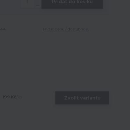
Přidat do košíku
044
Hlídat cenu / dostupnost
199 Kč
/
ks
Zvolit variantu