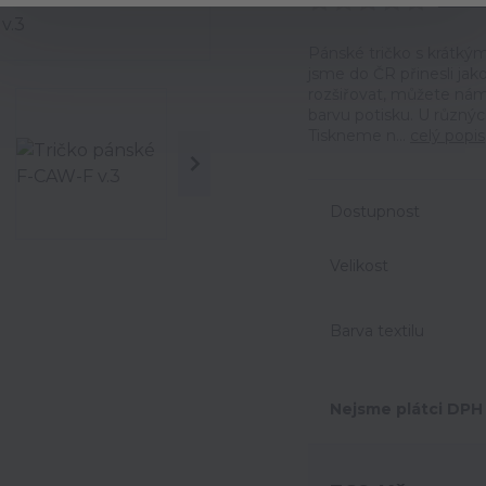
Ohodno
Pánské tričko s krátký
jsme do ČR přinesli jak
rozšiřovat, můžete nám 
barvu potisku. U různýc
Tiskneme n...
celý popis
Dostupnost
Velikost
Barva textilu
Nejsme plátci DPH