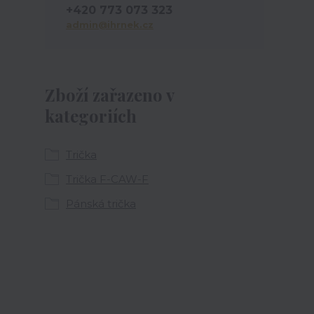
+420 773 073 323
admin@ihrnek.cz
Zboží zařazeno v
kategoriích
Trička
Trička F-CAW-F
Pánská trička