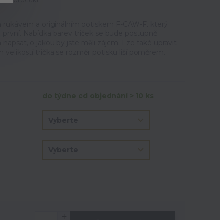
tit produkt
m rukávem a originálním potiskem F-CAW-F, který
o první. Nabídka barev triček se bude postupně
napsat, o jakou by jste měli zájem. Lze také upravit
h velikostí trička se rozměr potisku liší poměrem.
do týdne od objednání > 10 ks