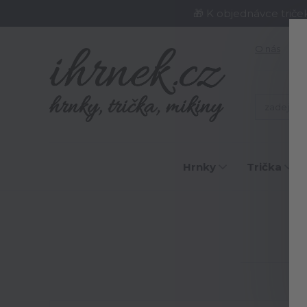
🎁 K objednávce triče
O nás
J
Hrnky
Trička