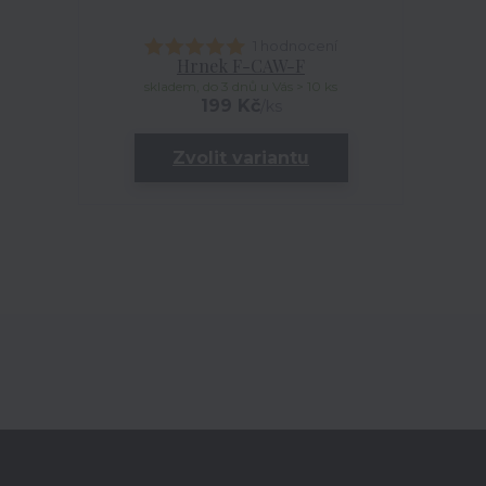
1 hodnocení
Hrnek F-CAW-F
skladem, do 3 dnů u Vás > 10 ks
199 Kč
/
ks
Zvolit variantu