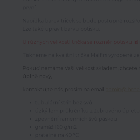
první.
Nabídka barev triček se bude postupně rozšiřov
Lze také upravit barvu potisku.
U různých velikostí trička se rozměr potisku li
Tiskneme na kvalitní trička Malfini vyrobené z
Pokuď nemáme Vaší velikost skladem, chcete m
úplně nový,
kontaktujte nás, prosím na email
admin@ihrne
tubulární střih bez švů
úzký lem průkrčníku z žebrového úpletu 
zpevnění ramenních švů páskou
gramáž 160 g/m2
pratelné na 40 °C