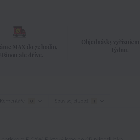
Objednávky vyřizujeme
áme MAX do 72 hodin,
týdnu.
ětšinou ale dříve.
Komentáře
Související zboží
0
1
 potiskem F-CAW-F, který jsme do ČR přinesli jako