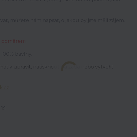
at, můžete nám napsat, o jakou by jste měli zájem.
ší poměrem.
e 100% bavlny.
otiv upravit,
natisknout na záda nebo vytvořit
k.cz
.
1:1