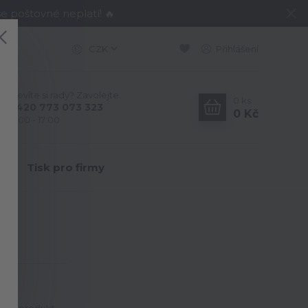
e poštovné neplatí! 🔥
CZK
Přihlášení
Nevíte si rady? Zavolejte.
0
ks
+420 773 073 323
0 Kč
9:00 - 17:00
Y
Tisk pro firmy
3