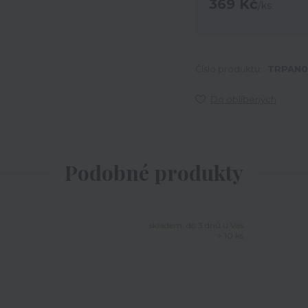
369 Kč
/
ks
Číslo produktu:
TRPAN
Do oblíbených
Podobné produkty
skladem, do 3 dnů u Vás
> 10 ks