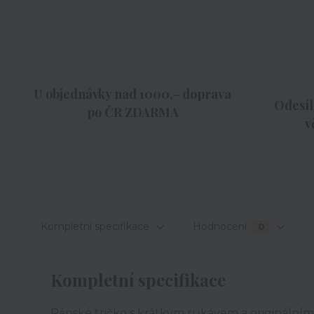
U objednávky nad 1000,- doprava
Odesíl
po ČR ZDARMA
v
Kompletní specifikace
Hodnocení
0
Kompletní specifikace
Pánské tričko s krátkým rukávem a originálním