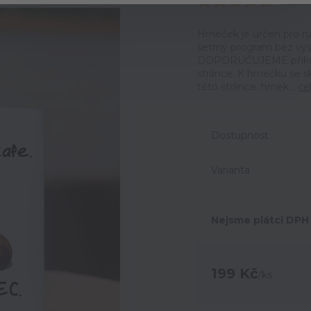
Ohodno
Hrneček je určen pro ru
šetrný program bez vyso
DOPORUČUJEME přikoupi
stránce. K hrnečku se 
této stránce. hrnek...
ce
Dostupnost
Varianta
Nejsme plátci DPH
199 Kč
/
ks