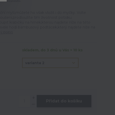
tit produkt
ční mytí,můžete ho však vložit i do myčky. Volte
ušení,prodloužíte tím životnost potisku.
t krabičku na hrnek,kterou najdete níže na této
skvěle hodí bambusový podtácek,který najdete níže na
lý popis
skladem, do 3 dnů u Vás > 10 ks
Přidat do košíku