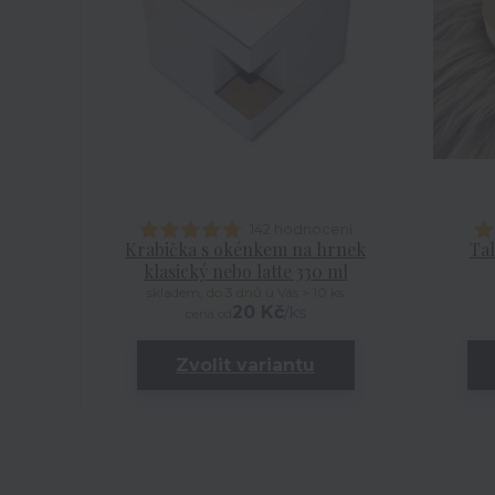
142 hodnocení
Krabička s okénkem na hrnek
Tal
klasický nebo latte 330 ml
skladem, do 3 dnů u Vás > 10 ks
20 Kč
/
ks
cena od
Zvolit variantu