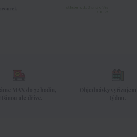
skladem, do 3 dnů u Vás
Kocourek
> 10 ks
áme MAX do 72 hodin,
Objednávky vyřizujeme
ětšinou ale dříve.
týdnu.