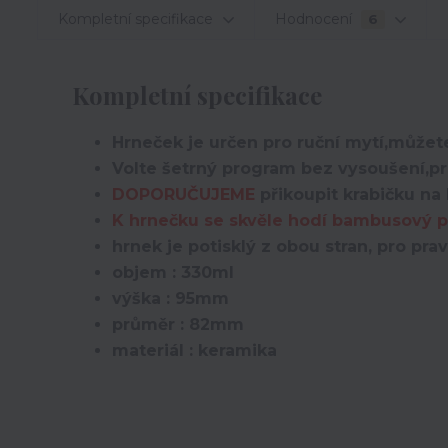
Kompletní specifikace
Hodnocení
6
Kompletní specifikace
Hrneček je určen pro ruční mytí,můžete
Volte šetrný program bez vysoušení,pro
DOPORUČUJEME
přikoupit krabičku na 
K hrnečku se skvěle hodí bambusový po
hrnek je potisklý z obou stran, pro prav
objem : 330ml
výška : 95mm
průměr : 82mm
materiál : keramika