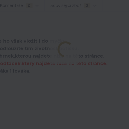
Komentáře
Související zboží
0
2
 ho však vložit i do myčky.
dloužíte tím životnost potisku.
hrnek,kterou najdete níže na této stránce.
dtácek,který najdete níže na této stránce.
áka i leváka.