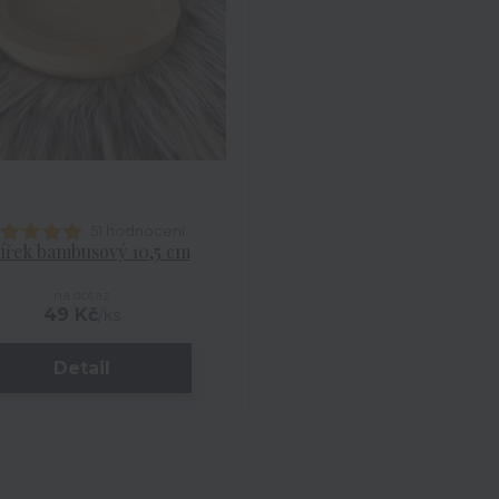
51 hodnocení
ířek bambusový 10,5 cm
na dotaz
49 Kč
/
ks
Detail