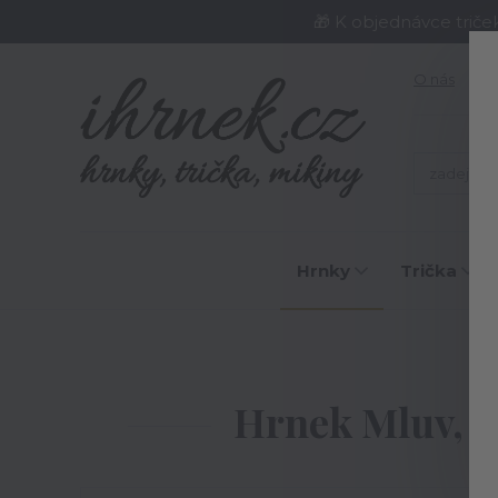
🎁 K objednávce triče
O nás
J
Hrnky
Trička
Hrnek Mluv, a