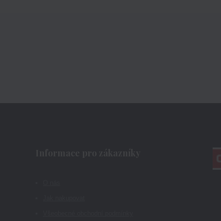
Informace pro zákazníky
O nás
Jak nakupovat
Všeobecné obchodní podmínky