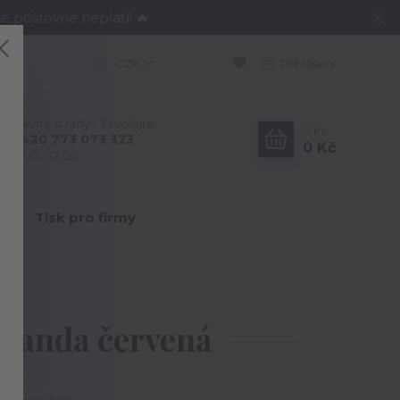
e poštovné neplatí! 🔥
CZK
Přihlášení
Nevíte si rady? Zavolejte.
0
ks
+420 773 073 323
0 Kč
9:00 - 17:00
Y
Tisk pro firmy
 panda červená