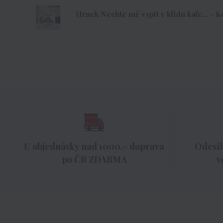
Hrnek Nechte mě vypít v klidu kafe... - 
U objednávky nad 1000,- doprava
Odesíl
po ČR ZDARMA
v