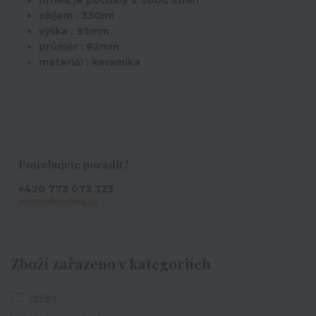
hrnek je potisklý z obou stran
objem : 330ml
výška : 95mm
průměr : 82mm
materiál : keramika
Potřebujete poradit?
+420 773 073 323
admin@ihrnek.cz
Zboží zařazeno v kategoriích
Hrnky