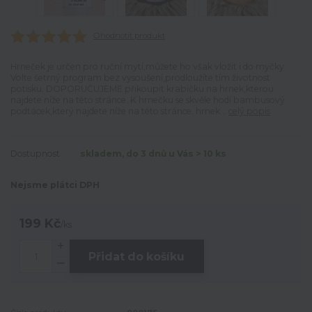
Ohodnotit produkt
Hrneček je určen pro ruční mytí,můžete ho však vložit i do myčky.
Volte šetrný program bez vysoušení,prodloužíte tím životnost
potisku. DOPORUČUJEME přikoupit krabičku na hrnek,kterou
najdete níže na této stránce. K hrnečku se skvěle hodí bambusový
podtácek,který najdete níže na této stránce. hrnek...
celý popis
Dostupnost
skladem, do 3 dnů u Vás > 10 ks
Nejsme plátci DPH
199 Kč
/
ks
Přidat do košíku