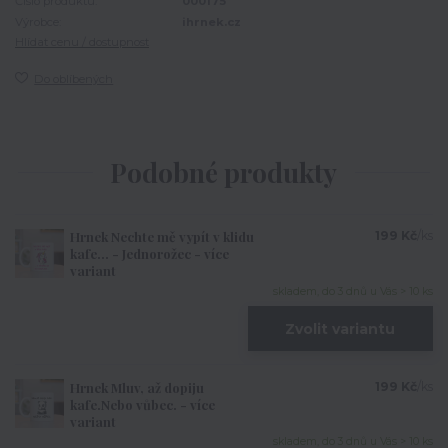
Číslo produktu:
000175
Výrobce:
ihrnek.cz
Hlídat cenu / dostupnost
Do oblíbených
Podobné produkty
Hrnek Nechte mě vypít v klidu
199 Kč
/
ks
kafe... - Jednorožec - více
variant
skladem, do 3 dnů u Vás > 10 ks
Zvolit variantu
Hrnek Mluv, až dopiju
199 Kč
/
ks
kafe.Nebo vůbec. - více
variant
skladem, do 3 dnů u Vás > 10 ks