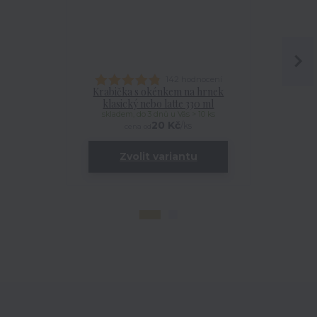
142 hodnocení
Krabička s okénkem na hrnek
Talířek
klasický nebo latte 330 ml
skladem, do 3 dnů u Vás > 10 ks
20 Kč
/
ks
cena od
Zvolit variantu