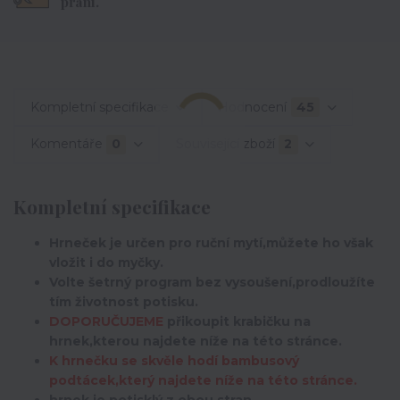
přání.
Kompletní specifikace
Hodnocení
45
Komentáře
0
Související zboží
2
Kompletní specifikace
Hrneček je určen pro ruční mytí,můžete ho však
vložit i do myčky.
Volte šetrný program bez vysoušení,prodloužíte
tím životnost potisku.
DOPORUČUJEME
přikoupit krabičku na
hrnek,kterou najdete níže na této stránce.
K hrnečku se skvěle hodí bambusový
podtácek,který najdete níže na této stránce.