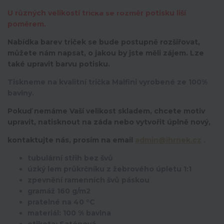
U různých velikostí trička se rozměr potisku liší
poměrem.
Nabídka barev triček se bude postupně rozšiřovat,
můžete nám napsat, o jakou by jste měli zájem. Lze
také upravit barvu potisku.
Tiskneme na kvalitní trička Malfini vyrobené ze 100%
bavlny.
Pokuď nemáme Vaší velikost skladem, chcete motiv
upravit,
natisknout na záda nebo vytvořit úplně nový,
kontaktujte nás, prosím na email
admin@ihrnek.cz
.
tubulární střih bez švů
úzký lem průkrčníku z žebrového úpletu 1:1
zpevnění ramenních švů páskou
gramáž 160 g/m2
pratelné na 40 °C
materiál: 100 % bavlna
etiketa: Saténová