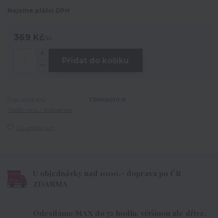
Nejsme plátci DPH
369 Kč
/
ks
Přidat do košíku
Číslo produktu:
TRPAN010-8
Hlídat cenu / dostupnost
Do oblíbených
U objednávky nad 1000,- doprava po ČR
ZDARMA
Odesíláme MAX do 72 hodin, většinou ale dříve.