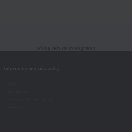
sleduj nás na Instagramu
Informace pro zákazníky
O nás
Jak nakupovat
Všeobecné obchodní podmínky
Kontakty