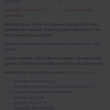
potiskem.
U různých velikostí trička se rozměr potisku liší
poměrem.
Nabídka barev triček se bude postupně rozšiřovat,
můžete nám napsat, o jakou by jste měli zájem. Lze
také upravit barvu potisku.
Tiskneme na kvalitní trička Malfini vyrobené ze 100%
bavlny.
Pokuď nemáme Vaší velikost skladem, chcete motiv
upravit,
natisknout na záda nebo vytvořit úplně nový,
kontaktujte nás, prosím na email
admin@ihrnek.cz
.
tubulární střih bez švů
úzký lem průkrčníku z žebrového úpletu 1:1
zpevnění ramenních švů páskou
gramáž 160 g/m2
pratelné na 40 °C
materiál: 100 % bavlna