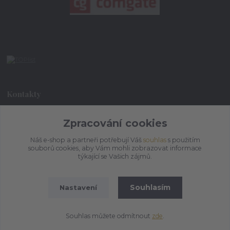
Kontakty
+420 773 073 323
Zpracování cookies
9:00 - 17:00
Náš e-shop a partneři potřebují Váš
souhlas
s použitím
souborů cookies, aby Vám mohli zobrazovat informace
admin@ihrnek.cz
týkající se Vašich zájmů.
Souhlasím
Nastavení
Souhlas můžete odmítnout
zde
.
Vytvořeno na
Eshop-rychle.cz