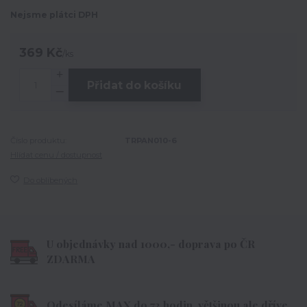
Nejsme plátci DPH
369 Kč
/
ks
Přidat do košíku
Číslo produktu:
TRPAN010-6
Hlídat cenu / dostupnost
Do oblíbených
U objednávky nad 1000,- doprava po ČR
ZDARMA
Odesíláme MAX do 72 hodin, většinou ale dříve.