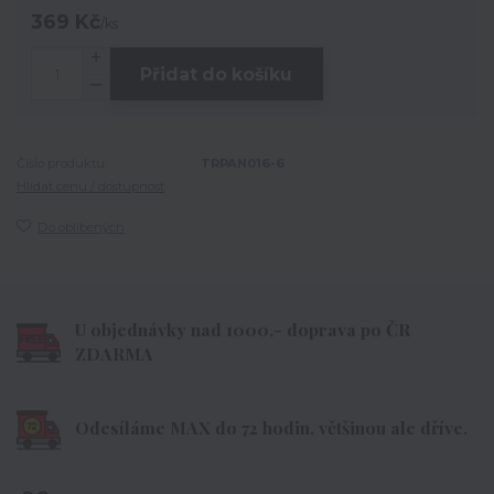
369 Kč
/
ks
Přidat do košíku
Číslo produktu:
TRPAN016-6
Hlídat cenu / dostupnost
Do oblíbených
U objednávky nad 1000,- doprava po ČR
ZDARMA
Odesíláme MAX do 72 hodin, většinou ale dříve.