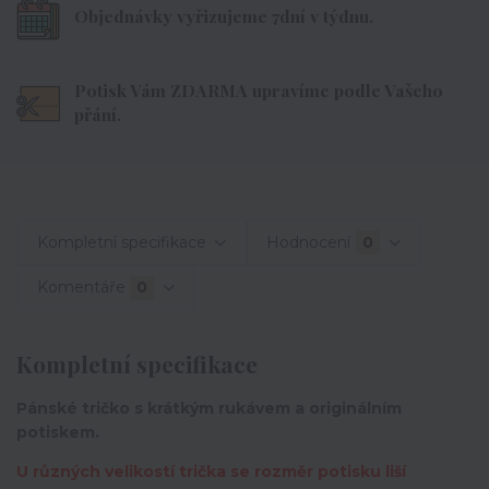
Objednávky vyřizujeme 7dní v týdnu.
Potisk Vám ZDARMA upravíme podle Vašeho
přání.
Kompletní specifikace
Hodnocení
0
Komentáře
0
Kompletní specifikace
Pánské tričko s krátkým rukávem a originálním
potiskem.
U různých velikostí trička se rozměr potisku liší