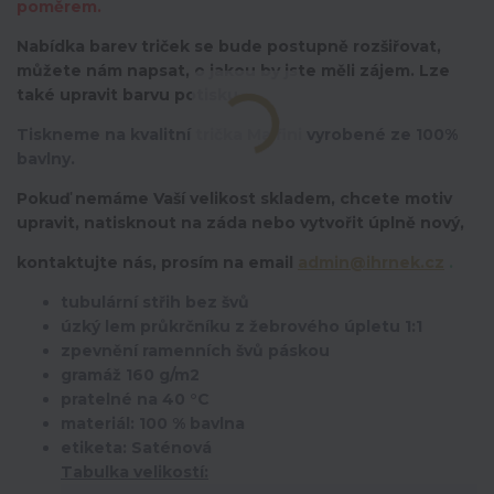
poměrem.
Nabídka barev triček se bude postupně rozšiřovat,
můžete nám napsat, o jakou by jste měli zájem. Lze
také upravit barvu potisku.
Tiskneme na kvalitní trička Malfini vyrobené ze 100%
bavlny.
Pokuď nemáme Vaší velikost skladem, chcete motiv
upravit,
natisknout na záda nebo vytvořit úplně nový,
kontaktujte nás, prosím na email
admin@ihrnek.cz
.
tubulární střih bez švů
úzký lem průkrčníku z žebrového úpletu 1:1
zpevnění ramenních švů páskou
gramáž 160 g/m2
pratelné na 40 °C
materiál: 100 % bavlna
etiketa: Saténová
Tabulka velikostí: