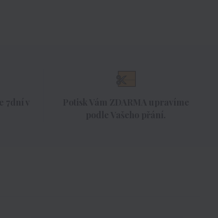
 7dní v
Potisk Vám ZDARMA upravíme
podle Vašeho přání.