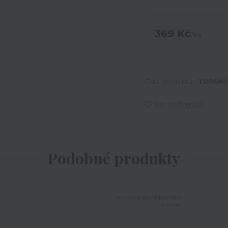
369 Kč
/
ks
Číslo produktu:
TRPAN0
Do oblíbených
Podobné produkty
do týdne od objednání
> 10 ks