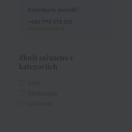
Potřebujete poradit?
+420 773 073 323
admin@ihrnek.cz
Zboží zařazeno v
kategoriích
Trička
Pánská trička
pro tatínky