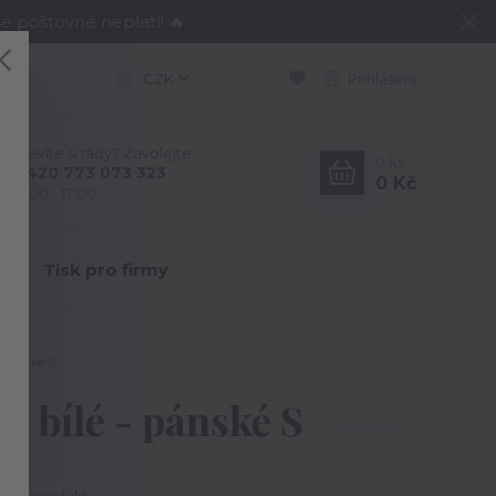
e poštovné neplatí! 🔥
CZK
Přihlášení
Nevíte si rady? Zavolejte.
0
ks
+420 773 073 323
0 Kč
9:00 - 17:00
Y
Tisk pro firmy
- pánské S
 - bílé - pánské S