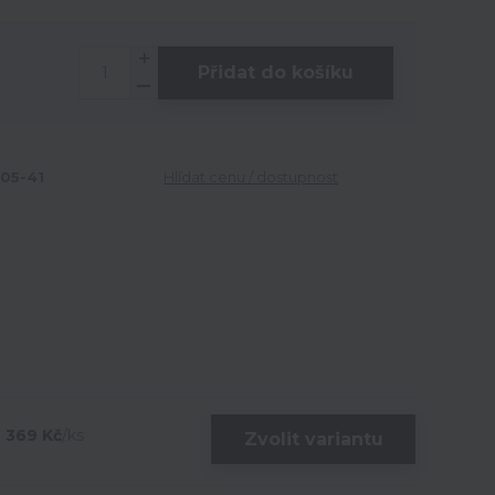
Přidat do košíku
05-41
Hlídat cenu / dostupnost
369 Kč
/
ks
Zvolit variantu