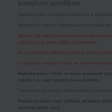
Kompletní specifikace
Pánské tričko s krátkým rukávem a origináln
Bestseller našeho eshopu konečně také na t
Motivy lze mezi sebou kombinovat a lze na
schválení, až poté tričko vytiskneme.
Pro zobrazení náhledu trička je nutné zada
U různých velikostí trička se rozměr potisk
Nabídka barev triček se bude postupně rozš
zájem. Lze také upravit barvu potisku.
Tiskneme na kvalitní trička Malfini vyroben
Pokuď nemáme Vaší velikost skladem, chce
vytvořit úplně nový,