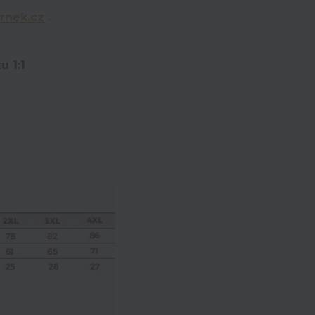
rnek.cz
.
u 1:1