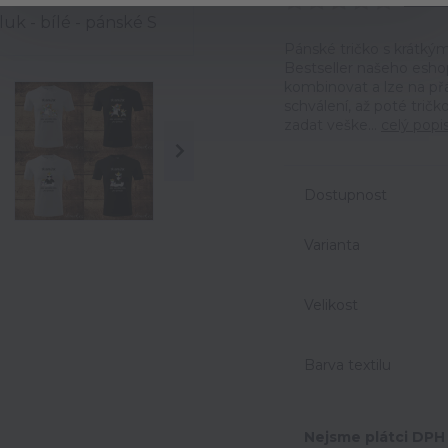
Ohodno
Pánské tričko s krátkým
Bestseller našeho esho
kombinovat a lze na př
schválení, až poté trič
zadat veške...
celý popi
Dostupnost
Varianta
Velikost
Barva textilu
Nejsme plátci DPH