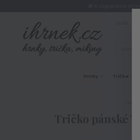
🎁 K objednávce triče
O nás
J
Hrnky
Trička
Úvod
Tričko pánské Tát