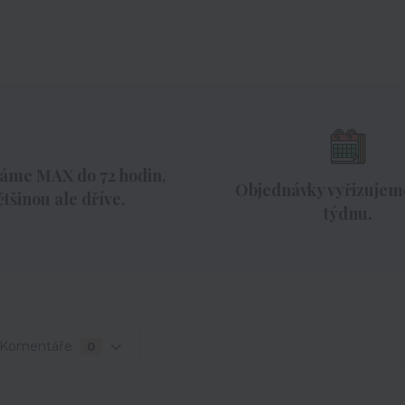
áme MAX do 72 hodin,
Objednávky vyřizujeme
ětšinou ale dříve.
týdnu.
Komentáře
0