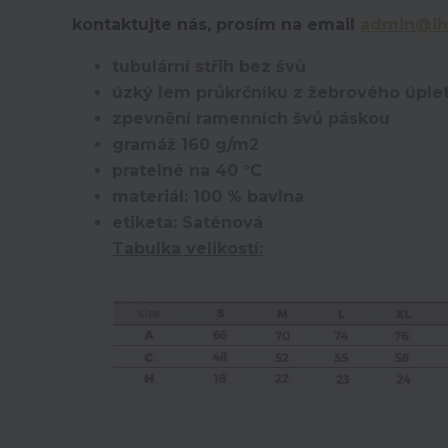
kontaktujte nás, prosím na email
admin@ih
tubulární střih bez švů
úzký lem průkrčníku z žebrového úplet
zpevnění ramenních švů páskou
gramáž 160 g/m2
pratelné na 40 °C
materiál: 100 % bavlna
etiketa: Saténová
Tabulka velikostí: