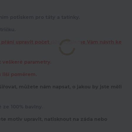
ím potiskem pro táty a tatínky.
ričku.
 přání upravit počet dětí. Zašleme Vám návrh ke
t veškeré parametry.
u liší poměrem.
iřovat, můžete nám napsat, o jakou by jste měli
é ze 100% bavlny.
te motiv upravit,
natisknout na záda nebo