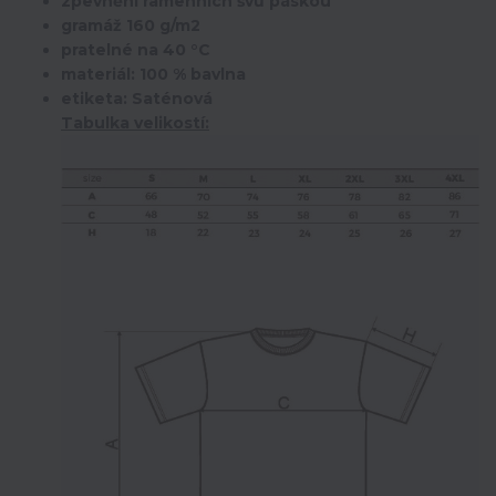
zpevnění ramenních švů páskou
gramáž 160 g/m2
pratelné na 40 °C
materiál: 100 % bavlna
etiketa: Saténová
Tabulka velikostí: