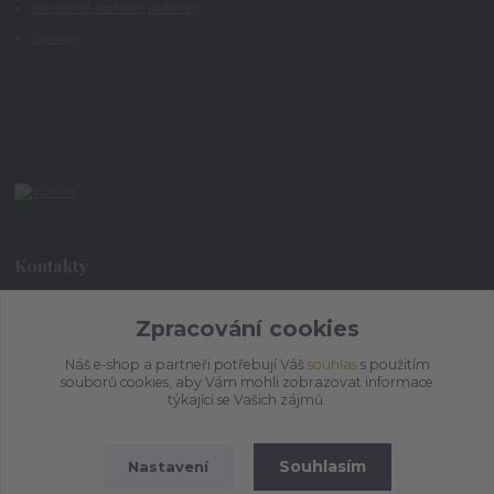
Všeobecné obchodní podmínky
Kontakty
Kontakty
+420 773 073 323
Zpracování cookies
9:00 - 17:00
Náš e-shop a partneři potřebují Váš
souhlas
s použitím
souborů cookies, aby Vám mohli zobrazovat informace
admin@ihrnek.cz
týkající se Vašich zájmů.
Souhlasím
Nastavení