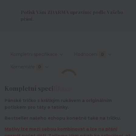
Potisk Vám ZDARMA upravíme podle Vašeho
přání.
Kompletní specifikace
Hodnocení
0
Komentáře
0
Kompletní specifikace
Pánské tričko s krátkým rukávem a originálním
potiskem pro táty a tatínky.
Bestseller našeho eshopu konečně také na tričku.
Motivy lze mezi sebou kombinovat a lze na přání
upravit počet dětí. Zašleme Vám návrh ke schválení, až