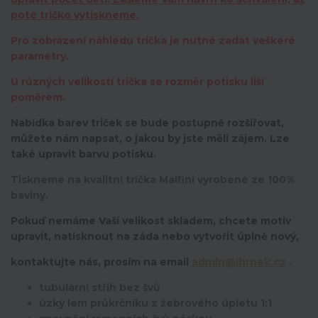
poté tričko vytiskneme.
Pro zobrazení náhledu trička je nutné zadat veškeré
parametry.
U různých velikostí trička se rozměr potisku liší
poměrem.
Nabídka barev triček se bude postupně rozšiřovat,
můžete nám napsat, o jakou by jste měli zájem. Lze
také upravit barvu potisku.
Tiskneme na kvalitní trička Malfini vyrobené ze 100%
bavlny.
Pokuď nemáme Vaší velikost skladem, chcete motiv
upravit,
natisknout na záda nebo vytvořit úplně nový,
kontaktujte nás, prosím na email
admin@ihrnek.cz
.
tubulární střih bez švů
úzký lem průkrčníku z žebrového úpletu 1:1