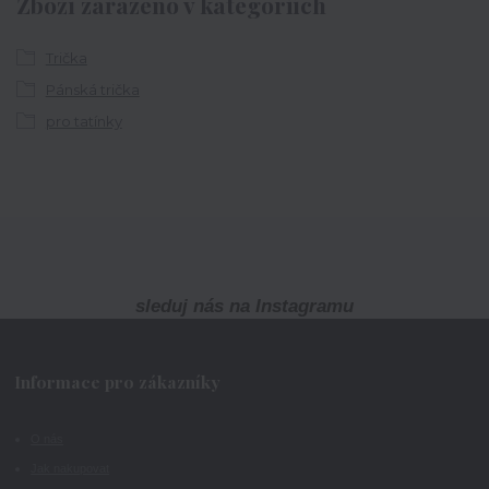
Zboží zařazeno v kategoriích
Trička
Pánská trička
pro tatínky
sleduj nás na Instagramu
Informace pro zákazníky
O nás
Jak nakupovat