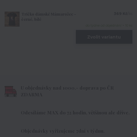
Tričko dámské Mámarožec -
369 Kč
/
ks
černé, bílé
do týdne od objednání > 10 ks
Zvolit variantu
U objednávky nad 1000,- doprava po ČR
ZDARMA
Odesíláme MAX do 72 hodin, většinou ale dříve.
Objednávky vyřizujeme 7dní v týdnu.