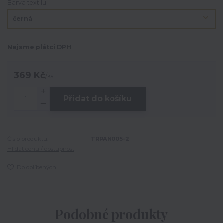
Barva textilu
Nejsme plátci DPH
369 Kč
/
ks
Přidat do košíku
Číslo produktu:
TRPAN005-2
Hlídat cenu / dostupnost
Do oblíbených
Podobné produkty