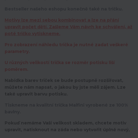
Bestseller našeho eshopu konečně také na tričku.
Motivy lze mezi sebou kombinovat a lze na přání
upravit počet dětí. Zašleme Vám návrh ke schválení, až
poté tričko vytiskneme.
Pro zobrazení náhledu trička je nutné zadat veškeré
parametry.
U různých velikostí trička se rozměr potisku liší
poměrem.
Nabídka barev triček se bude postupně rozšiřovat,
můžete nám napsat, o jakou by jste měli zájem. Lze
také upravit barvu potisku.
Tiskneme na kvalitní trička Malfini vyrobené ze 100%
bavlny.
Pokuď nemáme Vaší velikost skladem, chcete motiv
upravit,
natisknout na záda nebo vytvořit úplně nový,