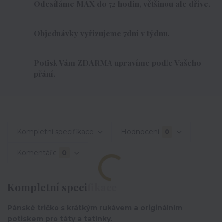
Odesíláme MAX do 72 hodin, většinou ale dříve.
Objednávky vyřizujeme 7dní v týdnu.
Potisk Vám ZDARMA upravíme podle Vašeho
přání.
Kompletní specifikace
Hodnocení
0
Komentáře
0
Kompletní specifikace
Pánské tričko s krátkým rukávem a originálním
potiskem pro táty a tatínky.