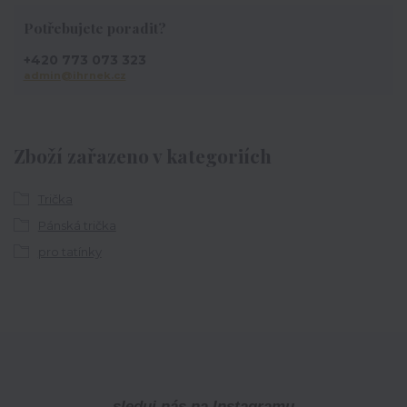
Potřebujete poradit?
+420 773 073 323
admin@ihrnek.cz
Zboží zařazeno v kategoriích
Trička
Pánská trička
pro tatínky
sleduj nás na Instagramu