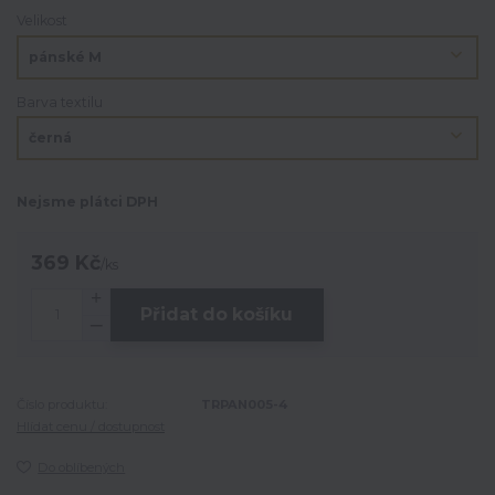
Velikost
Barva textilu
Nejsme plátci DPH
369 Kč
/
ks
Přidat do košíku
Číslo produktu:
TRPAN005-4
Hlídat cenu / dostupnost
Do oblíbených