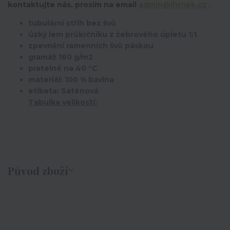
kontaktujte nás, prosím na email
admin@ihrnek.cz
.
tubulární střih bez švů
úzký lem průkrčníku z žebrového úpletu 1:1
zpevnění ramenních švů páskou
gramáž 160 g/m2
pratelné na 40 °C
materiál: 100 % bavlna
etiketa: Saténová
Tabulka velikostí:
Původ zboží