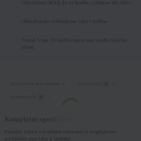
Odesíláme MAX do 72 hodin, většinou ale dříve.
Objednávky vyřizujeme 7dní v týdnu.
Potisk Vám ZDARMA upravíme podle Vašeho
přání.
Kompletní specifikace
Hodnocení
0
Komentáře
0
Kompletní specifikace
Pánské tričko s krátkým rukávem a originálním
potiskem pro táty a tatínky.