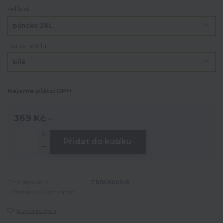
Velikost
Barva textilu
Nejsme plátci DPH
369 Kč
/
ks
Přidat do košíku
Číslo produktu:
TRPAN005-9
Hlídat cenu / dostupnost
Do oblíbených