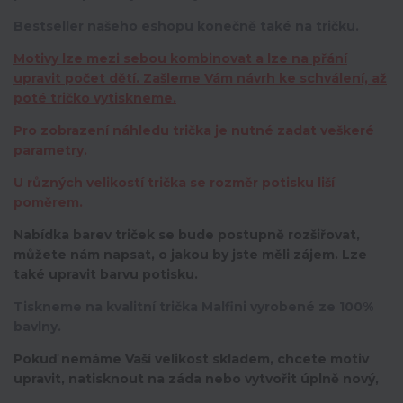
Bestseller našeho eshopu konečně také na tričku.
Motivy lze mezi sebou kombinovat a lze na přání
upravit počet dětí. Zašleme Vám návrh ke schválení, až
poté tričko vytiskneme.
Pro zobrazení náhledu trička je nutné zadat veškeré
parametry.
U různých velikostí trička se rozměr potisku liší
poměrem.
Nabídka barev triček se bude postupně rozšiřovat,
můžete nám napsat, o jakou by jste měli zájem. Lze
také upravit barvu potisku.
Tiskneme na kvalitní trička Malfini vyrobené ze 100%
bavlny.
Pokuď nemáme Vaší velikost skladem, chcete motiv
upravit,
natisknout na záda nebo vytvořit úplně nový,