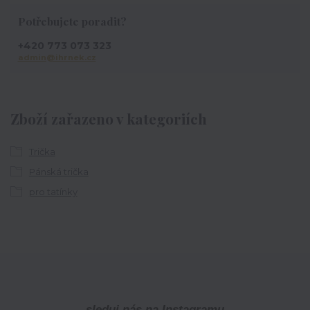
Potřebujete poradit?
+420 773 073 323
admin@ihrnek.cz
Zboží zařazeno v kategoriích
Trička
Pánská trička
pro tatínky
sleduj nás na Instagramu