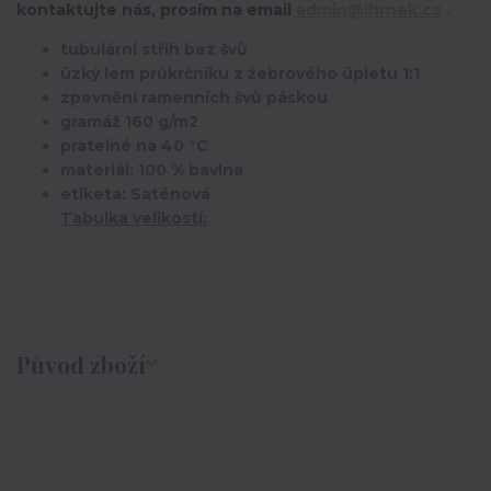
kontaktujte nás, prosím na email
admin@ihrnek.cz
.
tubulární střih bez švů
úzký lem průkrčníku z žebrového úpletu 1:1
zpevnění ramenních švů páskou
gramáž 160 g/m2
pratelné na 40 °C
materiál: 100 % bavlna
etiketa: Saténová
Tabulka velikostí:
Původ zboží