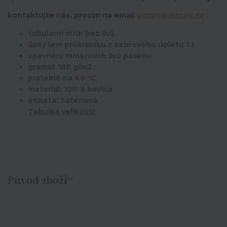
kontaktujte nás, prosím na email
admin@ihrnek.cz
.
tubulární střih bez švů
úzký lem průkrčníku z žebrového úpletu 1:1
zpevnění ramenních švů páskou
gramáž 160 g/m2
pratelné na 40 °C
materiál: 100 % bavlna
etiketa: Saténová
Tabulka velikostí:
Původ zboží