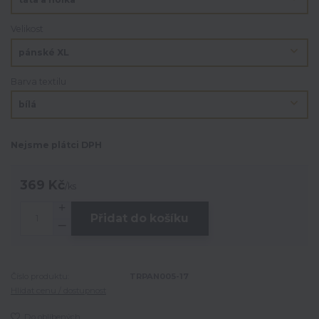
Velikost
Barva textilu
Nejsme plátci DPH
369 Kč
/
ks
Přidat do košíku
Číslo produktu:
TRPAN005-17
Hlídat cenu / dostupnost
Do oblíbených