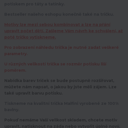
potiskem pro táty a tatínky.
Bestseller našeho eshopu konečně také na tričku.
Motivy lze mezi sebou kombinovat a lze na přání
upravit počet dětí. Zašleme Vám návrh ke schválení, až
poté tričko vytiskneme.
Pro zobrazení náhledu trička je nutné zadat veškeré
parametry.
U různých velikostí trička se rozměr potisku liší
poměrem.
Nabídka barev triček se bude postupně rozšiřovat,
můžete nám napsat, o jakou by jste měli zájem. Lze
také upravit barvu potisku.
Tiskneme na kvalitní trička Malfini vyrobené ze 100%
bavlny.
Pokuď nemáme Vaší velikost skladem, chcete motiv
upravit,
natisknout na záda nebo vytvořit úplně nový,