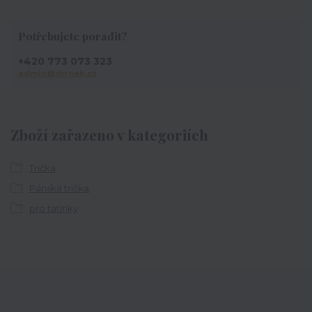
Potřebujete poradit?
+420 773 073 323
admin@ihrnek.cz
Zboží zařazeno v kategoriích
Trička
Pánská trička
pro tatínky