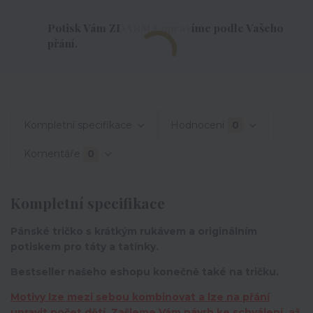
Potisk Vám ZDARMA upravíme podle Vašeho
přání.
Kompletní specifikace
Hodnocení
0
Komentáře
0
Kompletní specifikace
Pánské tričko s krátkým rukávem a originálním
potiskem pro táty a tatínky.
Bestseller našeho eshopu konečně také na tričku.
Motivy lze mezi sebou kombinovat a lze na přání
upravit počet dětí. Zašleme Vám návrh ke schválení, až