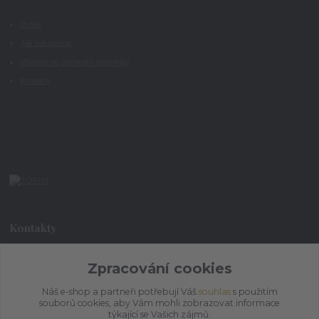
O nás
Jak nakupovat
Všeobecné obchodní podmínky
Kontakty
Kontakty
Zpracování cookies
+420 773 073 323
9:00 - 17:00
Náš e-shop a partneři potřebují Váš
souhlas
s použitím
souborů cookies, aby Vám mohli zobrazovat informace
admin@ihrnek.cz
týkající se Vašich zájmů.