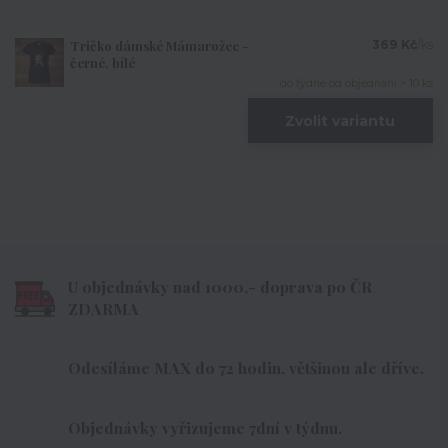
Tričko dámské Mámarožec -
369 Kč
/
ks
černé, bílé
do týdne od objednání > 10 ks
Zvolit variantu
U objednávky nad 1000,- doprava po ČR
ZDARMA
Odesíláme MAX do 72 hodin, většinou ale dříve.
Objednávky vyřizujeme 7dní v týdnu.