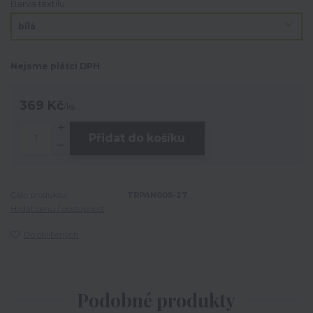
Barva textilu
Nejsme plátci DPH
369 Kč
/
ks
Přidat do košíku
Číslo produktu:
TRPAN005-27
Hlídat cenu / dostupnost
Do oblíbených
Podobné produkty