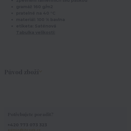
zpevnění ramenních švů páskou
gramáž 160 g/m2
pratelné na 40 °C
materiál: 100 % bavlna
etiketa: Saténová
Tabulka velikostí:
Původ zboží
Potřebujete poradit?
+420 773 073 323
admin@ihrnek.cz