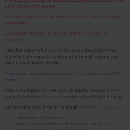
poté tričko vytiskneme.
Pro zobrazení náhledu trička je nutné zadat veškeré
parametry.
U různých velikostí trička se rozměr potisku liší
poměrem.
Nabídka barev triček se bude postupně rozšiřovat,
můžete nám napsat, o jakou by jste měli zájem. Lze
také upravit barvu potisku.
Tiskneme na kvalitní trička Malfini vyrobené ze 100%
bavlny.
Pokuď nemáme Vaší velikost skladem, chcete motiv
upravit,
natisknout na záda nebo vytvořit úplně nový,
kontaktujte nás, prosím na email
admin@ihrnek.cz
.
tubulární střih bez švů
úzký lem průkrčníku z žebrového úpletu 1:1