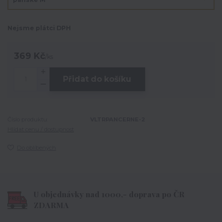
Nejsme plátci DPH
369 Kč
/
ks
Přidat do košíku
Číslo produktu:
VLTRPANCERNE-2
Hlídat cenu / dostupnost
Do oblíbených
U objednávky nad 1000,- doprava po ČR
ZDARMA