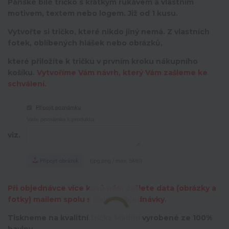
Pánské bílé tričko s krátkým rukávem a vlastním
motivem, textem nebo logem. Již od 1 kusu.
Vytvořte si tričko, které nikdo jiný nemá.
Z vlastních
fotek, oblíbených hlášek nebo obrázků,
které přiložíte k tričku v prvním kroku nákupního
košíku.
Vytvoříme Vám návrh, který Vám zašleme ke
schválení.
viz.
Při objednávce více kusů nám zašlete data (obrázky a
fotky) mailem spolu s číslem objednávky.
Tiskneme na kvalitní trička Malfini vyrobené ze 100%
bavlny.