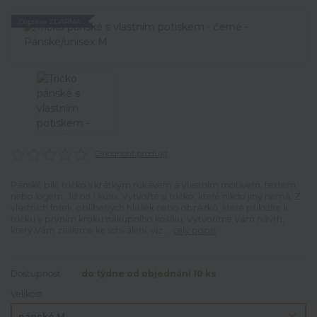
Doprava ZDARMA
Ohodnotit produkt
Pánské bílé tričko s krátkým rukávem a vlastním motivem, textem
nebo logem. Již od 1 kusu. Vytvořte si tričko, které nikdo jiný nemá. Z
vlastních fotek, oblíbených hlášek nebo obrázků, které přiložíte k
tričku v prvním kroku nákupního košíku. Vytvoříme Vám návrh,
který Vám zašleme ke schválení. viz....
celý popis
Dostupnost
do týdne od objednání 10 ks
Velikost