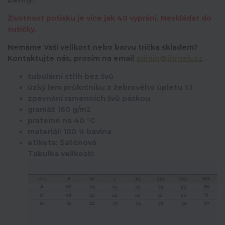
Životnost potisku je více jak 40 vyprání. Nevkládat do
sušičky.
Nemáme Vaší velikost nebo barvu trička skladem?
K
ontaktujte nás, prosím na email
admin@ihrnek.cz
.
tubulární střih bez švů
úzký lem průkrčníku z žebrového úpletu 1:1
zpevnění ramenních švů páskou
gramáž 160 g/m2
pratelné na 40 °C
materiál: 100 % bavlna
etiketa: Saténová
Tabulka velikostí: