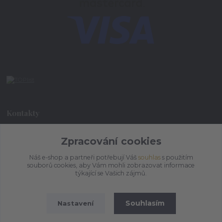
Kontakty
+420 773 073 323
Zpracování cookies
9:00 - 17:00
Náš e-shop a partneři potřebují Váš
souhlas
s použitím
souborů cookies, aby Vám mohli zobrazovat informace
admin@ihrnek.cz
týkající se Vašich zájmů.
Souhlasím
Nastavení