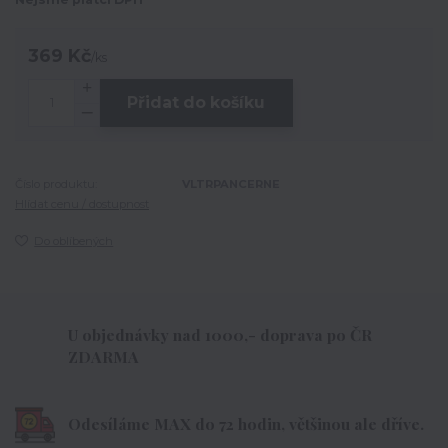
369 Kč
/
ks
Přidat do košíku
Číslo produktu:
VLTRPANCERNE
Hlídat cenu / dostupnost
Do oblíbených
U objednávky nad 1000,- doprava po ČR
ZDARMA
Odesíláme MAX do 72 hodin, většinou ale dříve.