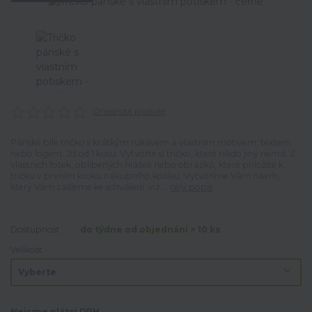
Ohodnotit produkt
Pánské bílé tričko s krátkým rukávem a vlastním motivem, textem
nebo logem. Již od 1 kusu. Vytvořte si tričko, které nikdo jiný nemá. Z
vlastních fotek, oblíbených hlášek nebo obrázků, které přiložíte k
tričku v prvním kroku nákupního košíku. Vytvoříme Vám návrh,
který Vám zašleme ke schválení. viz....
celý popis
Dostupnost
do týdne od objednání > 10 ks
Velikost
Nejsme plátci DPH