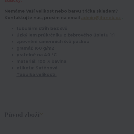
sušičky.
Nemáme Vaší velikost nebo barvu trička skladem?
K
ontaktujte nás, prosím na email
admin@ihrnek.cz
.
tubulární střih bez švů
úzký lem průkrčníku z žebrového úpletu 1:1
zpevnění ramenních švů páskou
gramáž 160 g/m2
pratelné na 40 °C
materiál: 100 % bavlna
etiketa: Saténová
Tabulka velikostí:
Původ zboží