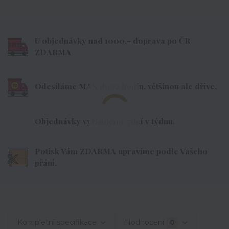
U objednávky nad 1000,- doprava po ČR
ZDARMA
Odesíláme MAX do 72 hodin, většinou ale dříve.
Objednávky vyřizujeme 7dní v týdnu.
Potisk Vám ZDARMA upravíme podle Vašeho
přání.
Kompletní specifikace
Hodnocení
0