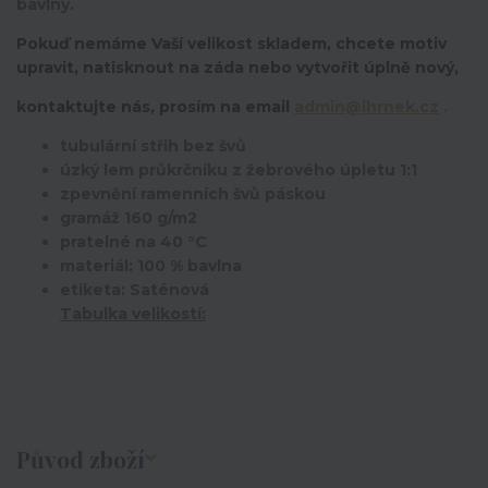
bavlny.
Pokuď nemáme Vaší velikost skladem, chcete motiv
upravit,
natisknout na záda nebo vytvořit úplně nový,
kontaktujte nás, prosím na email
admin@ihrnek.cz
.
tubulární střih bez švů
úzký lem průkrčníku z žebrového úpletu 1:1
zpevnění ramenních švů páskou
gramáž 160 g/m2
pratelné na 40 °C
materiál: 100 % bavlna
etiketa: Saténová
Tabulka velikostí:
Původ zboží