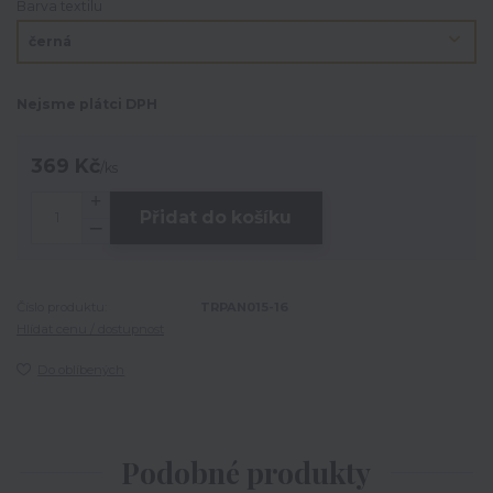
Barva textilu
Nejsme plátci DPH
369 Kč
/
ks
Přidat do košíku
Číslo produktu:
TRPAN015-16
Hlídat cenu / dostupnost
Do oblíbených
Podobné produkty