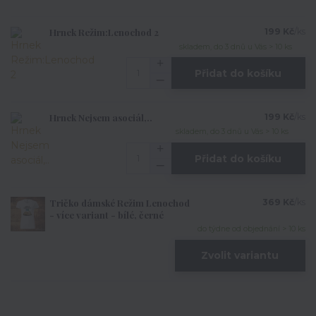
Hrnek Režim:Lenochod 2
199 Kč
/
ks
skladem, do 3 dnů u Vás > 10 ks
Přidat do košíku
Hrnek Nejsem asociál,..
199 Kč
/
ks
skladem, do 3 dnů u Vás > 10 ks
Přidat do košíku
Tričko dámské Režim Lenochod
369 Kč
/
ks
- více variant - bílé, černé
do týdne od objednání > 10 ks
Zvolit variantu