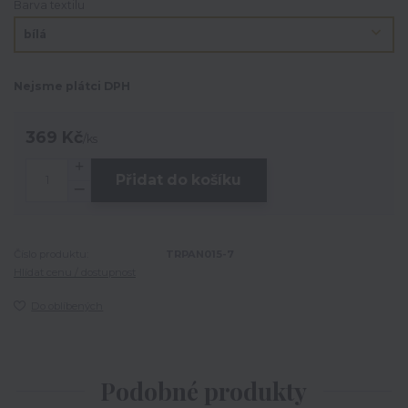
Barva textilu
Nejsme plátci DPH
369 Kč
/
ks
Přidat do košíku
Číslo produktu:
TRPAN015-7
Hlídat cenu / dostupnost
Do oblíbených
Podobné produkty