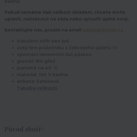
bavlny.
Pokuď nemáme Vaší velikost skladem, chcete motiv
upravit,
natisknout na záda nebo vytvořit úplně nový,
kontaktujte nás, prosím na email
admin@ihrnek.cz
.
tubulární střih bez švů
úzký lem průkrčníku z žebrového úpletu 1:1
zpevnění ramenních švů páskou
gramáž 160 g/m2
pratelné na 40 °C
materiál: 100 % bavlna
etiketa: Saténová
Tabulka velikostí:
Původ zboží