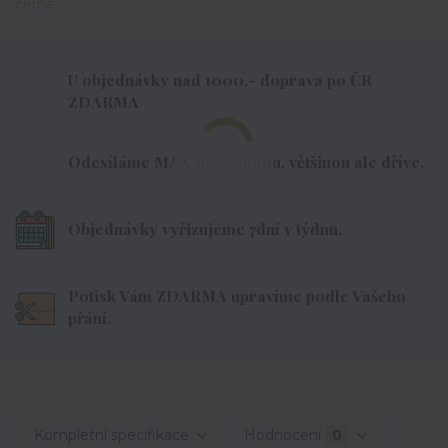
U objednávky nad 1000,- doprava po ČR
ZDARMA
Odesíláme MAX do 72 hodin, většinou ale dříve.
Objednávky vyřizujeme 7dní v týdnu.
Potisk Vám ZDARMA upravíme podle Vašeho
přání.
Kompletní specifikace
Hodnocení
0