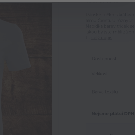
Ohodno
Pánské tričko s krátký
filmu Čelisti. U různých
Nabídka barev triček s
jakou by jste měli zájem
t...
celý popis
Dostupnost
Velikost
Barva textilu
Nejsme plátci DPH