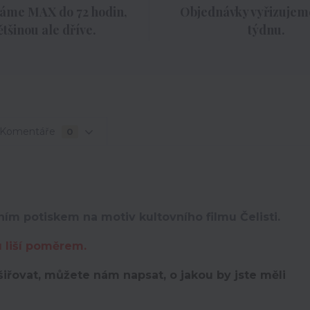
áme MAX do 72 hodin,
Objednávky vyřizujeme
ětšinou ale dříve.
týdnu.
Komentáře
0
ním potiskem na motiv kultovního filmu Čelisti.
u liší poměrem.
iřovat, můžete nám napsat, o jakou by jste měli