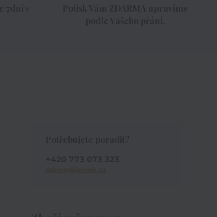
 7dní v
Potisk Vám ZDARMA upravíme
podle Vašeho přání.
Potřebujete poradit?
+420 773 073 323
admin@ihrnek.cz