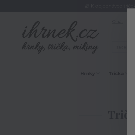
🎁 K objednávce triče
O nás
J
Hrnky
Trička
Tričk