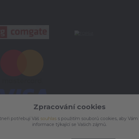
Zpracování cookies
tneři potřebují Váš
souhlas
s použitím souborů cookies, aby Vám
informace týkající se Vašich zájmů.