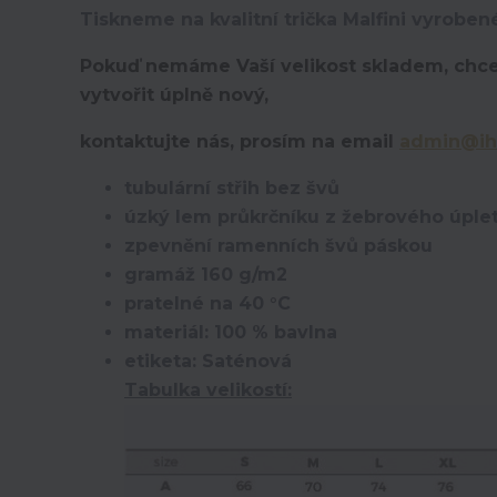
Tiskneme na kvalitní trička Malfini vyroben
Pokuď nemáme Vaší velikost skladem, chce
vytvořit úplně nový,
kontaktujte nás, prosím na email
admin@ih
tubulární střih bez švů
úzký lem průkrčníku z žebrového úplet
zpevnění ramenních švů páskou
gramáž 160 g/m2
pratelné na 40 °C
materiál: 100 % bavlna
etiketa: Saténová
Tabulka velikostí: