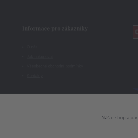
Informace pro zákazníky
O nás
Jak nakupovat
Všeobecné obchodní podmínky
Kontakty
Náš e-shop a par