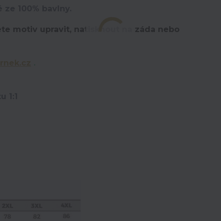
é ze 100% bavlny.
te motiv upravit,
natisknout na záda nebo
rnek.cz
.
u 1:1