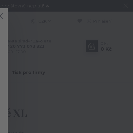
e poštovné neplatí! 🔥
CZK
Přihlášení
Nevíte si rady? Zavolejte.
0
ks
+420 773 073 323
0 Kč
9:00 - 17:00
Y
Tisk pro firmy
ské XL