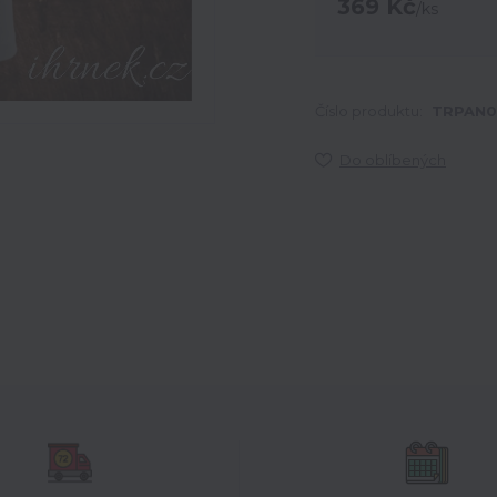
369 Kč
/
ks
Číslo produktu:
TRPAN0
Do oblíbených