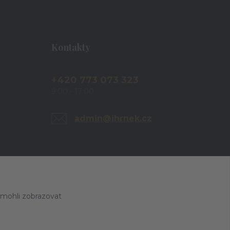
Kontakty
+420 773 073 323
9:00 - 17:00
admin@ihrnek.cz
 mohli zobrazovat