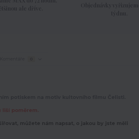
áme MAX do 72 hodin,
Objednávky vyřizujeme
ětšinou ale dříve.
týdnu.
Komentáře
0
ním potiskem na motiv kultovního filmu Čelisti.
u liší poměrem.
iřovat, můžete nám napsat, o jakou by jste měli