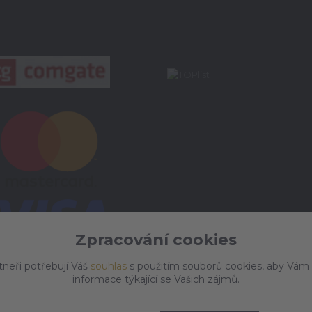
Zpracování cookies
tneři potřebují Váš
souhlas
s použitím souborů cookies, aby Vám
informace týkající se Vašich zájmů.