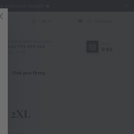
e poštovné neplatí! 🔥
CZK
Přihlášení
Nevíte si rady? Zavolejte.
0
ks
+420 773 073 323
0 Kč
9:00 - 17:00
Y
Tisk pro firmy
ké 2XL