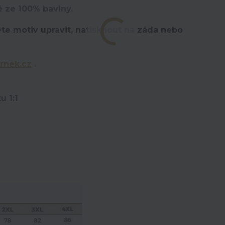
é ze 100% bavlny.
te motiv upravit,
natisknout na záda nebo
rnek.cz
.
u 1:1