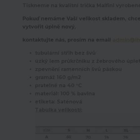
Tiskneme na kvalitní trička Malfini vyroben
Pokuď nemáme Vaší velikost skladem, chce
vytvořit úplně nový,
kontaktujte nás, prosím na email
admin@ih
tubulární střih bez švů
úzký lem průkrčníku z žebrového úplet
zpevnění ramenních švů páskou
gramáž 160 g/m2
pratelné na 40 °C
materiál: 100 % bavlna
etiketa: Saténová
Tabulka velikostí: