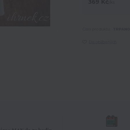
369 Kč
/
ks
Číslo produktu:
TRPAN0
Do oblíbených