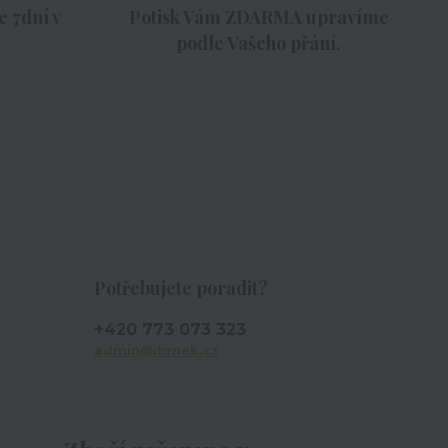
 7dní v
Potisk Vám ZDARMA upravíme
podle Vašeho přání.
Potřebujete poradit?
+420 773 073 323
admin@ihrnek.cz