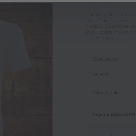
Ohodno
Pánské tričko s krátký
filmu Čelisti. U různých
Nabídka barev triček s
jakou by jste měli zájem
t...
celý popis
Dostupnost
Velikost
Barva textilu
Nejsme plátci DPH