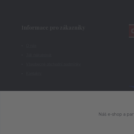
Informace pro zákazníky
O nás
Jak nakupovat
Všeobecné obchodní podmínky
Kontakty
Náš e-shop a par