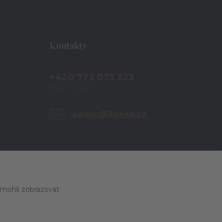
Kontakty
+420 773 073 323
9:00 - 17:00
admin@ihrnek.cz
 mohli zobrazovat