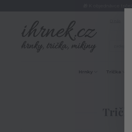
🎁 K objednávce triče
O nás
J
Hrnky
Trička
Tričk