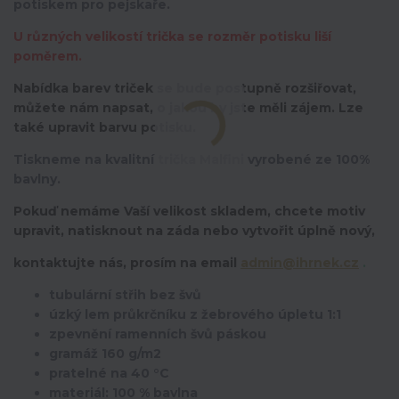
potiskem pro pejskaře.
U různých velikostí trička se rozměr potisku liší
poměrem.
Nabídka barev triček se bude postupně rozšiřovat,
můžete nám napsat, o jakou by jste měli zájem. Lze
také upravit barvu potisku.
Tiskneme na kvalitní trička Malfini vyrobené ze 100%
bavlny.
Pokuď nemáme Vaší velikost skladem, chcete motiv
upravit,
natisknout na záda nebo vytvořit úplně nový,
kontaktujte nás, prosím na email
admin@ihrnek.cz
.
tubulární střih bez švů
úzký lem průkrčníku z žebrového úpletu 1:1
zpevnění ramenních švů páskou
gramáž 160 g/m2
pratelné na 40 °C
materiál: 100 % bavlna