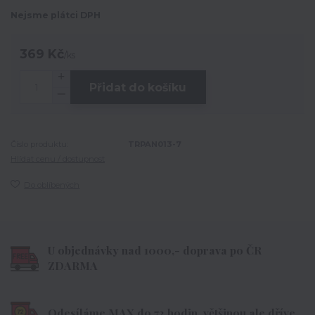
Nejsme plátci DPH
369 Kč
/
ks
Přidat do košíku
Číslo produktu:
TRPAN013-7
Hlídat cenu / dostupnost
Do oblíbených
U objednávky nad 1000,- doprava po ČR
ZDARMA
Odesíláme MAX do 72 hodin, většinou ale dříve.