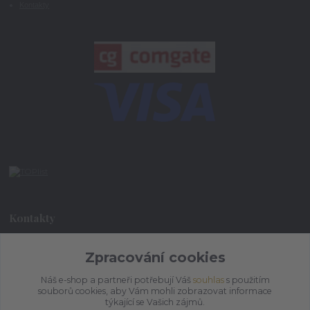
Kontakty
Kontakty
Zpracování cookies
+420 773 073 323
9:00 - 17:00
Náš e-shop a partneři potřebují Váš
souhlas
s použitím
souborů cookies, aby Vám mohli zobrazovat informace
admin@ihrnek.cz
týkající se Vašich zájmů.