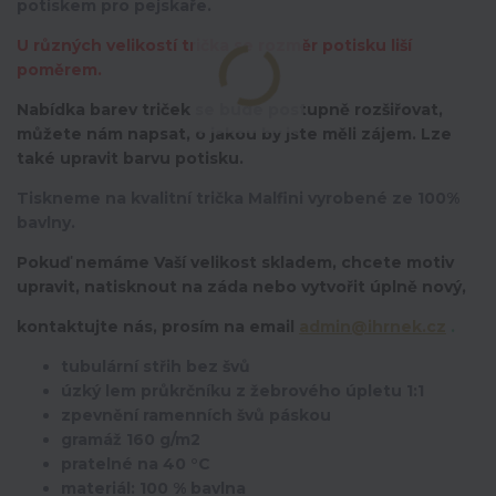
potiskem pro pejskaře.
U různých velikostí trička se rozměr potisku liší
poměrem.
Nabídka barev triček se bude postupně rozšiřovat,
můžete nám napsat, o jakou by jste měli zájem. Lze
také upravit barvu potisku.
Tiskneme na kvalitní trička Malfini vyrobené ze 100%
bavlny.
Pokuď nemáme Vaší velikost skladem, chcete motiv
upravit,
natisknout na záda nebo vytvořit úplně nový,
kontaktujte nás, prosím na email
admin@ihrnek.cz
.
tubulární střih bez švů
úzký lem průkrčníku z žebrového úpletu 1:1
zpevnění ramenních švů páskou
gramáž 160 g/m2
pratelné na 40 °C
materiál: 100 % bavlna