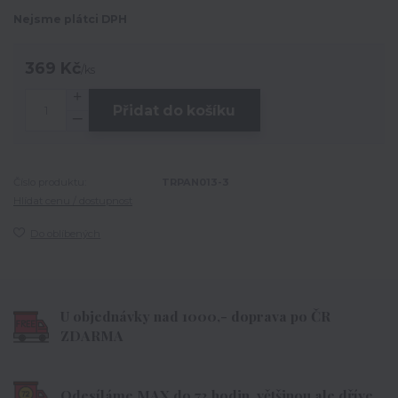
Nejsme plátci DPH
369 Kč
/
ks
Přidat do košíku
Číslo produktu:
TRPAN013-3
Hlídat cenu / dostupnost
Do oblíbených
U objednávky nad 1000,- doprava po ČR
ZDARMA
Odesíláme MAX do 72 hodin, většinou ale dříve.