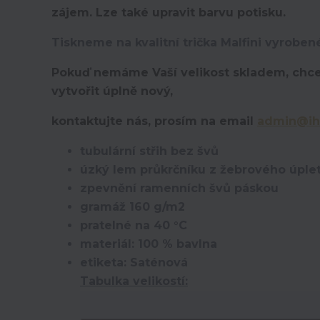
zájem. Lze také upravit barvu potisku.
Tiskneme na kvalitní trička Malfini vyroben
Pokuď nemáme Vaší velikost skladem, chce
vytvořit úplně nový,
kontaktujte nás, prosím na email
admin@ih
tubulární střih bez švů
úzký lem průkrčníku z žebrového úplet
zpevnění ramenních švů páskou
gramáž 160 g/m2
pratelné na 40 °C
materiál: 100 % bavlna
etiketa: Saténová
Tabulka velikostí: