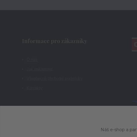
Informace pro zákazníky
O nás
Jak nakupovat
Všeobecné obchodní podmínky
Kontakty
Náš e-shop a par