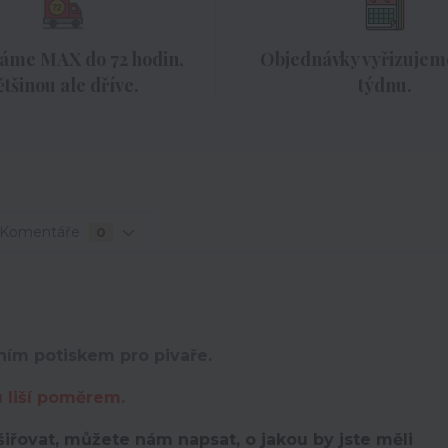
áme MAX do 72 hodin,
Objednávky vyřizujeme
ětšinou ale dříve.
týdnu.
Komentáře
0
ním potiskem pro pivaře.
u liší poměrem.
iřovat, můžete nám napsat, o jakou by jste měli