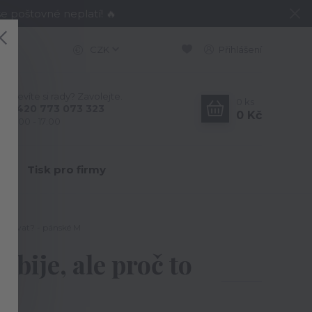
e poštovné neplatí! 🔥
CZK
Přihlášení
Nevíte si rady? Zavolejte.
0
ks
+420 773 073 323
0 Kč
9:00 - 17:00
Y
Tisk pro firmy
riskovat? - pánské M
bije, ale proč to