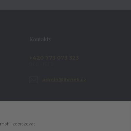
Kontakty
+420 773 073 323
9:00 - 17:00
admin@ihrnek.cz
 mohli zobrazovat