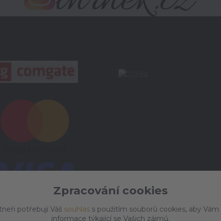
Zpracování cookies
tneři potřebují Váš
souhlas
s použitím souborů cookies, aby Vám
informace týkající se Vašich zájmů.