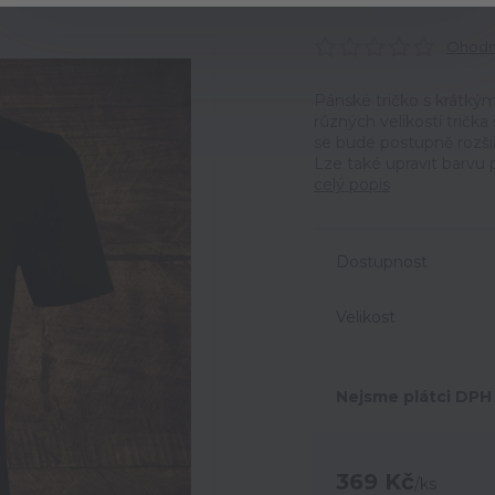
Ohodno
Pánské tričko s krátký
různých velikostí tričk
se bude postupně rozši
Lze také upravit barvu p
celý popis
Dostupnost
Velikost
Nejsme plátci DPH
369 Kč
/
ks