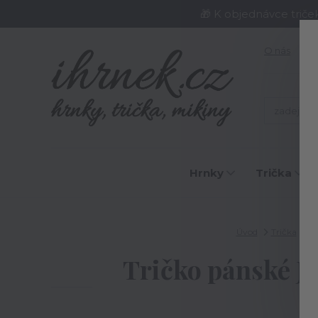
🎁 K objednávce triče
O nás
J
Hrnky
Trička
Úvod
Trička
P
Tričko pánské Je