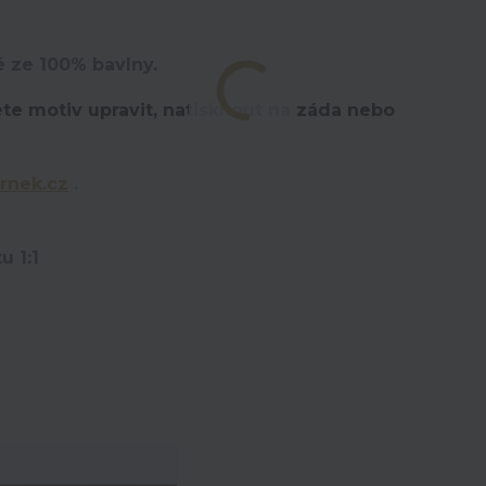
é ze 100% bavlny.
te motiv upravit,
natisknout na záda nebo
rnek.cz
.
u 1:1