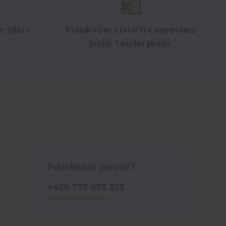
 7dní v
Potisk Vám ZDARMA upravíme
podle Vašeho přání.
Potřebujete poradit?
+420 773 073 323
admin@ihrnek.cz