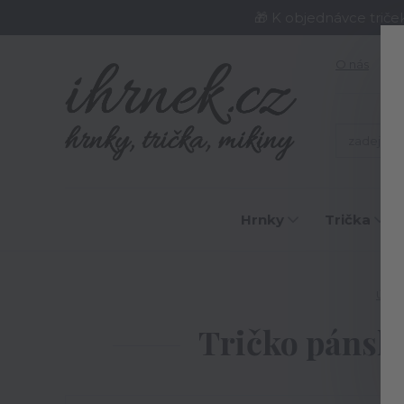
🎁 K objednávce triče
O nás
J
Hrnky
Trička
Úvod
Tričko pánské