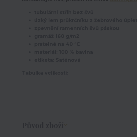
tubulární střih bez švů
úzký lem průkrčníku z žebrového úplet
zpevnění ramenních švů páskou
gramáž 160 g/m2
pratelné na 40 °C
materiál: 100 % bavlna
etiketa: Saténová
Tabulka velikostí:
Původ zboží