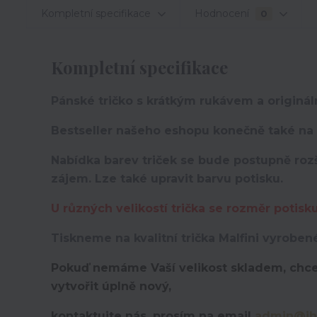
Kompletní specifikace
Hodnocení
0
Kompletní specifikace
Pánské tričko s krátkým rukávem a originá
Bestseller našeho eshopu konečně také na t
Nabídka barev triček se bude postupně rozš
zájem. Lze také upravit barvu potisku.
U různých velikostí trička se rozměr potisk
Tiskneme na kvalitní trička Malfini vyroben
Pokuď nemáme Vaší velikost skladem, chce
vytvořit úplně nový,
kontaktujte nás, prosím na email
admin@ih