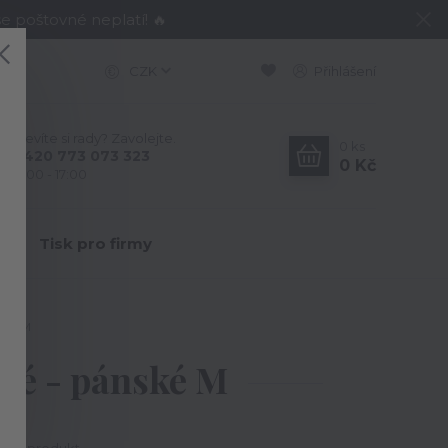
e poštovné neplatí! 🔥
CZK
Přihlášení
Nevíte si rady? Zavolejte.
0
ks
+420 773 073 323
0 Kč
9:00 - 17:00
Y
Tisk pro firmy
nské M
rné - pánské M