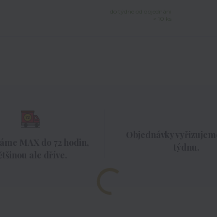
do týdne od objednání
> 10 ks
Objednávky vyřizujeme
áme MAX do 72 hodin,
týdnu.
ětšinou ale dříve.