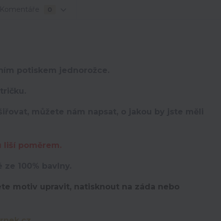
Komentáře
0
lním potiskem jednorožce.
ričku.
iřovat, můžete nám napsat, o jakou by jste měli
u liší poměrem.
é ze 100% bavlny.
te motiv upravit,
natisknout na záda nebo
rnek.cz
.