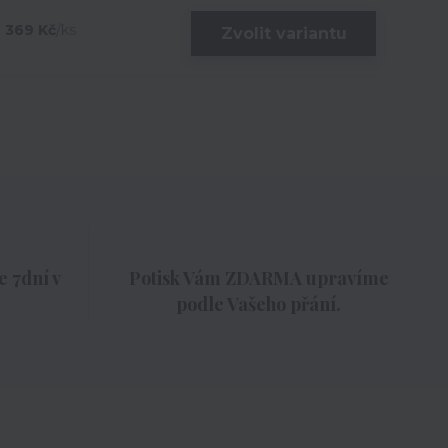
369 Kč
/
ks
Zvolit variantu
 7dní v
Potisk Vám ZDARMA upravíme
podle Vašeho přání.