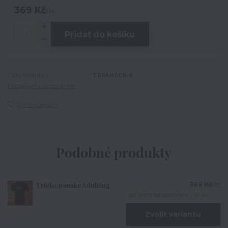
369 Kč
/
ks
Přidat do košíku
Číslo produktu:
TRPAN008-6
Hlídat cenu / dostupnost
Do oblíbených
Podobné produkty
Tričko pánské Adulting
369 Kč
/
ks
do týdne od objednání > 10 ks
Zvolit variantu