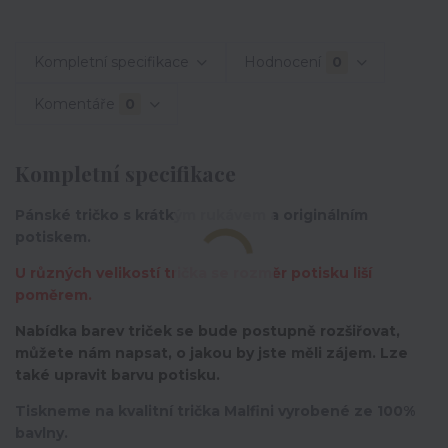
Kompletní specifikace
Hodnocení
0
Komentáře
0
Kompletní specifikace
Pánské tričko s krátkým rukávem a originálním
potiskem.
U různých velikostí trička se rozměr potisku liší
poměrem.
Nabídka barev triček se bude postupně rozšiřovat,
můžete nám napsat, o jakou by jste měli zájem. Lze
také upravit barvu potisku.
Tiskneme na kvalitní trička Malfini vyrobené ze 100%
bavlny.