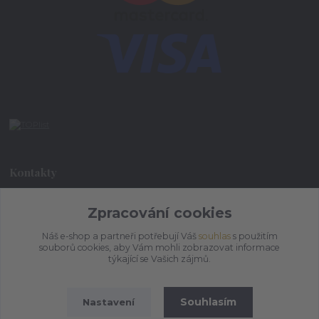
Kontakty
Zpracování cookies
+420 773 073 323
9:00 - 17:00
Náš e-shop a partneři potřebují Váš
souhlas
s použitím
souborů cookies, aby Vám mohli zobrazovat informace
admin@ihrnek.cz
týkající se Vašich zájmů.
Souhlasím
Nastavení