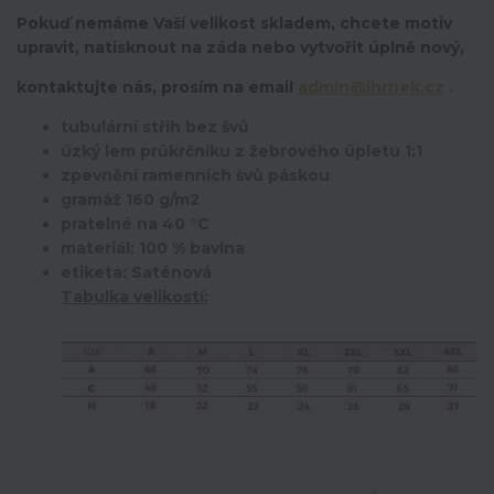
Pokuď nemáme Vaší velikost skladem, chcete motiv
upravit,
natisknout na záda nebo vytvořit úplně nový,
kontaktujte nás, prosím na email
admin@ihrnek.cz
.
tubulární střih bez švů
úzký lem průkrčníku z žebrového úpletu 1:1
zpevnění ramenních švů páskou
gramáž 160 g/m2
pratelné na 40 °C
materiál: 100 % bavlna
etiketa: Saténová
Tabulka velikostí: