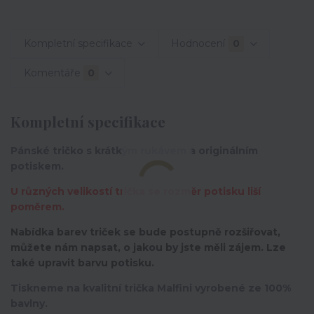
Kompletní specifikace
Hodnocení
0
Komentáře
0
Kompletní specifikace
Pánské tričko s krátkým rukávem a originálním
potiskem.
U různých velikostí trička se rozměr potisku liší
poměrem.
Nabídka barev triček se bude postupně rozšiřovat,
můžete nám napsat, o jakou by jste měli zájem. Lze
také upravit barvu potisku.
Tiskneme na kvalitní trička Malfini vyrobené ze 100%
bavlny.