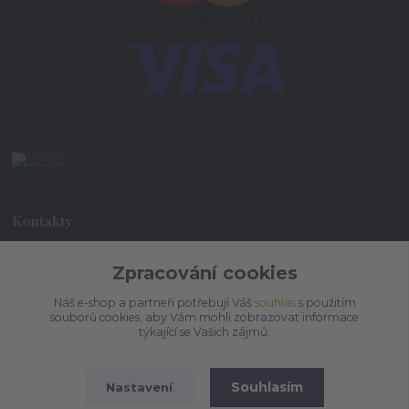
Kontakty
Zpracování cookies
+420 773 073 323
9:00 - 17:00
Náš e-shop a partneři potřebují Váš
souhlas
s použitím
souborů cookies, aby Vám mohli zobrazovat informace
admin@ihrnek.cz
týkající se Vašich zájmů.
Souhlasím
Nastavení