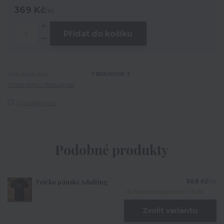
369 Kč
/
ks
Přidat do košíku
Číslo produktu:
TRPAN008-3
Hlídat cenu / dostupnost
Do oblíbených
Podobné produkty
Tričko pánské Adulting
369 Kč
/
ks
do týdne od objednání > 10 ks
Zvolit variantu