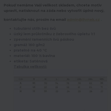
Pokuď nemáme Vaší velikost skladem, chcete motiv
upravit,
natisknout na záda nebo vytvořit úplně nový,
kontaktujte nás, prosím na email
admin@ihrnek.cz
.
tubulární střih bez švů
úzký lem průkrčníku z žebrového úpletu 1:1
zpevnění ramenních švů páskou
gramáž 160 g/m2
pratelné na 40 °C
materiál: 100 % bavlna
etiketa: Saténová
Tabulka velikostí: