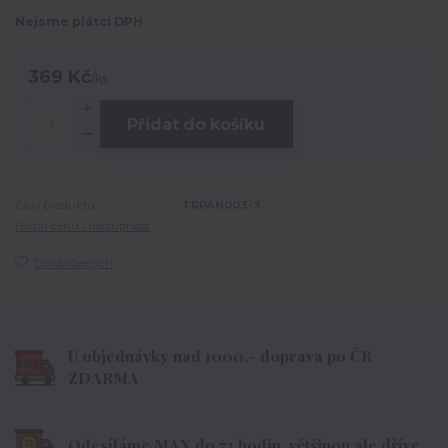
Nejsme plátci DPH
369 Kč
/
ks
Přidat do košíku
Číslo produktu:
TRPAN003-3
Hlídat cenu / dostupnost
Do oblíbených
U objednávky nad 1000,- doprava po ČR
ZDARMA
Odesíláme MAX do 72 hodin, většinou ale dříve.