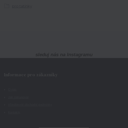
pro tatínky
sleduj nás na Instagramu
Informace pro zákazníky
O nás
Jak nakupovat
Všeobecné obchodní podmínky
Kontakty