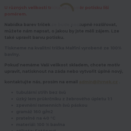
U různých velikostí trička se rozměr potisku liší
poměrem.
Nabídka barev triček se bude postupně rozšiřovat,
můžete nám napsat, o jakou by jste měli zájem. Lze
také upravit barvu potisku.
Tiskneme na kvalitní trička Malfini vyrobené ze 100%
bavlny.
Pokuď nemáme Vaší velikost skladem, chcete motiv
upravit,
natisknout na záda nebo vytvořit úplně nový,
kontaktujte nás, prosím na email
admin@ihrnek.cz
.
tubulární střih bez švů
úzký lem průkrčníku z žebrového úpletu 1:1
zpevnění ramenních švů páskou
gramáž 160 g/m2
pratelné na 40 °C
materiál: 100 % bavlna
etiketa: Saténová