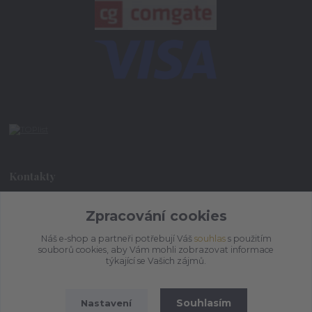
Kontakty
Zpracování cookies
+420 773 073 323
9:00 - 17:00
Náš e-shop a partneři potřebují Váš
souhlas
s použitím
souborů cookies, aby Vám mohli zobrazovat informace
admin@ihrnek.cz
týkající se Vašich zájmů.
Souhlasím
Nastavení