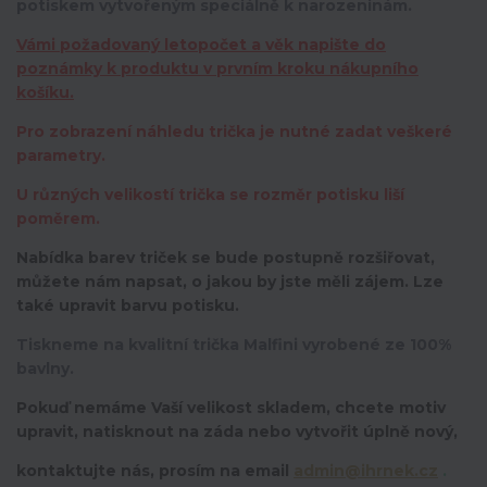
potiskem vytvořeným speciálně k narozeninám.
Vámi požadovaný letopočet a věk napište do
poznámky k produktu v prvním kroku nákupního
košíku.
Pro zobrazení náhledu trička je nutné zadat veškeré
parametry.
U různých velikostí trička se rozměr potisku liší
poměrem.
Nabídka barev triček se bude postupně rozšiřovat,
můžete nám napsat, o jakou by jste měli zájem. Lze
také upravit barvu potisku.
Tiskneme na kvalitní trička Malfini vyrobené ze 100%
bavlny.
Pokuď nemáme Vaší velikost skladem, chcete motiv
upravit,
natisknout na záda nebo vytvořit úplně nový,
kontaktujte nás, prosím na email
admin@ihrnek.cz
.