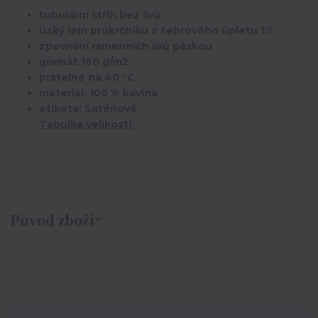
tubulární střih bez švů
úzký lem průkrčníku z žebrového úpletu 1:1
zpevnění ramenních švů páskou
gramáž 160 g/m2
pratelné na 40 °C
materiál: 100 % bavlna
etiketa: Saténová
Tabulka velikostí:
Původ zboží