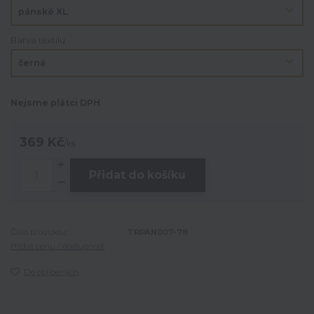
Barva textilu
Nejsme plátci DPH
369 Kč
/
ks
Přidat do košíku
Číslo produktu:
TRPAN007-78
Hlídat cenu / dostupnost
Do oblíbených