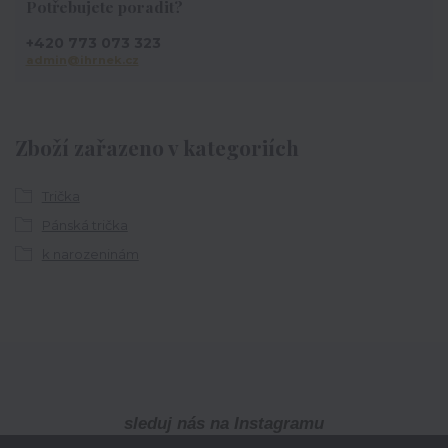
Potřebujete poradit?
+420 773 073 323
admin@ihrnek.cz
Zboží zařazeno v kategoriích
Trička
Pánská trička
k narozeninám
sleduj nás na Instagramu