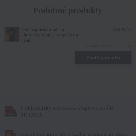
Podobné produkty
Tričko pánské Made in ...
369 Kč
/
ks
Limited Edition - letopočet na
přání
do týdne od objednání > 10 ks
Zvolit variantu
U objednávky nad 1000,- doprava po ČR
ZDARMA
Odesíláme MAX do 72 hodin, většinou ale dříve.