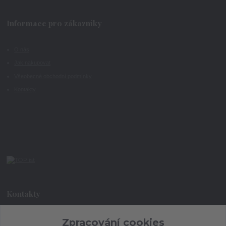
Informace pro zákazníky
O nás
Jak nakupovat
Všeobecné obchodní podmínky
Kontakty
Kontakty
+420 773 073 323
Zpracování cookies