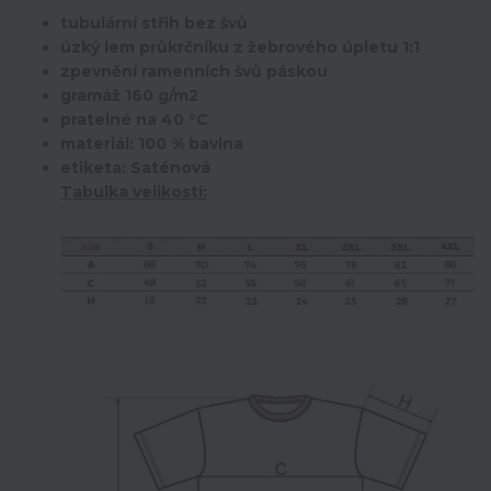
tubulární střih bez švů
úzký lem průkrčníku z žebrového úpletu 1:1
zpevnění ramenních švů páskou
gramáž 160 g/m2
pratelné na 40 °C
materiál: 100 % bavlna
etiketa: Saténová
Tabulka velikostí: