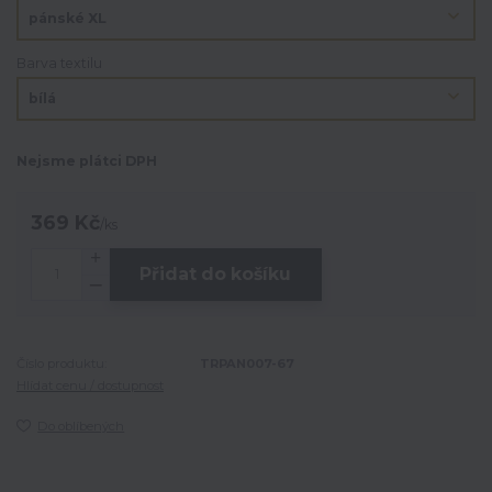
Barva textilu
Nejsme plátci DPH
369 Kč
/
ks
Přidat do košíku
Číslo produktu:
TRPAN007-67
Hlídat cenu / dostupnost
Do oblíbených