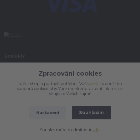
Kontakty
+420 773 073 323
Zpracování cookies
9:00 - 17:00
Náš e-shop a partneři potřebují Váš
souhlas
s použitím
souborů cookies, aby Vám mohli zobrazovat informace
admin@ihrnek.cz
týkající se Vašich zájmů.
Souhlasím
Nastavení
Souhlas můžete odmítnout
zde
.
Vytvořeno na
Eshop-rychle.cz