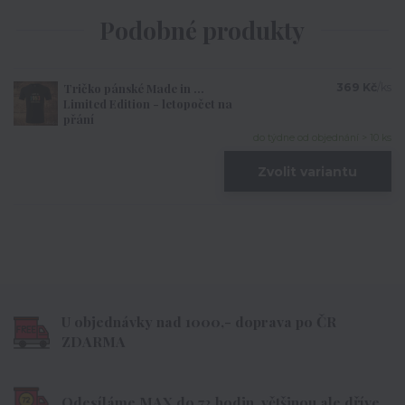
Podobné produkty
Tričko pánské Made in ...
369 Kč
/
ks
Limited Edition - letopočet na
přání
do týdne od objednání > 10 ks
Zvolit variantu
U objednávky nad 1000,- doprava po ČR
ZDARMA
Odesíláme MAX do 72 hodin, většinou ale dříve.