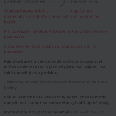
potiskem vytvořeným speciálně k narozeninám.
Vámi požadovaný letopočet a věk napište do
poznámky k produktu v prvním kroku nákupního
košíku.
Pro zobrazení náhledu trička je nutné zadat veškeré
parametry.
U různých velikostí trička se rozměr potisku liší
poměrem.
Nabídka barev triček se bude postupně rozšiřovat,
můžete nám napsat, o jakou by jste měli zájem. Lze
také upravit barvu potisku.
Tiskneme na kvalitní trička Malfini vyrobené ze 100%
bavlny.
Pokuď nemáme Vaší velikost skladem, chcete motiv
upravit,
natisknout na záda nebo vytvořit úplně nový,
kontaktujte nás, prosím na email
admin@ihrnek.cz
.