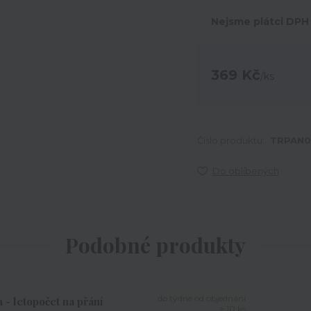
Nejsme plátci DPH
369 Kč
/
ks
Číslo produktu:
TRPAN0
Do oblíbených
Podobné produkty
do týdne od objednání
 - letopočet na přání
> 10 ks