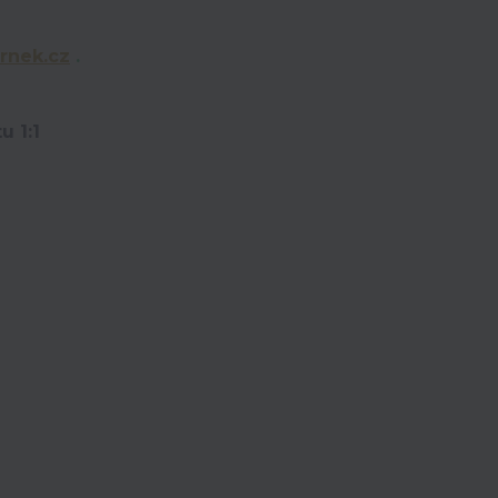
rnek.cz
.
u 1:1