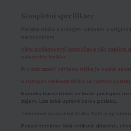
Kompletní specifikace
Pánské tričko s krátkým rukávem a originá
narozeninám.
Vámi požadovaný letopočet a věk napište 
nákupního košíku.
Pro zobrazení náhledu trička je nutné zada
U různých velikostí trička se rozměr potisk
Nabídka barev triček se bude postupně rozš
zájem. Lze také upravit barvu potisku.
Tiskneme na kvalitní trička Malfini vyroben
Pokuď nemáme Vaší velikost skladem, chce