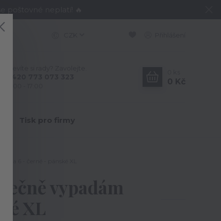
e poštovné neplatí! 🔥
CZK
Přihlášení
Nevíte si rady? Zavolejte.
0
ks
+420 773 073 323
0 Kč
9:00 - 17:00
Y
Tisk pro firmy
ianta 6 - černé - pánské XL
konečně vypadám
ské XL