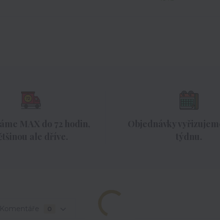
áme MAX do 72 hodin,
Objednávky vyřizujeme
ětšinou ale dříve.
týdnu.
Komentáře
0