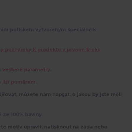
lním potiskem vytvořeným speciálně k
do poznámky k produktu v prvním kroku
t veškeré parametry.
u liší poměrem.
iřovat, můžete nám napsat, o jakou by jste měli
é ze 100% bavlny.
te motiv upravit,
natisknout na záda nebo