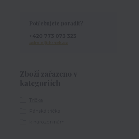
Potřebujete poradit?
+420 773 073 323
admin@ihrnek.cz
Zboží zařazeno v
kategoriích
Trička
Pánská trička
k narozeninám