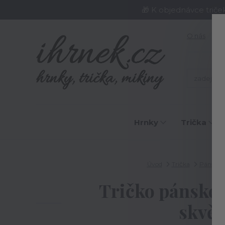
🎁 K objednávce triče
O nás
J
Hrnky
Trička
Úvod
Trička
Pánská t
Tričko pánské 
skvěl