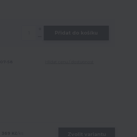
Přidat do košíku
07-58
Hlídat cenu / dostupnost
369 Kč
/
ks
Zvolit variantu