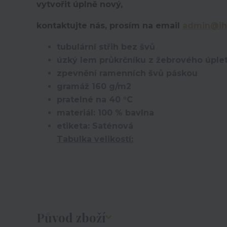
vytvořit úplně nový,
kontaktujte nás, prosím na email
admin@ih
tubulární střih bez švů
úzký lem průkrčníku z žebrového úplet
zpevnění ramenních švů páskou
gramáž 160 g/m2
pratelné na 40 °C
materiál: 100 % bavlna
etiketa: Saténová
Tabulka velikostí:
Původ zboží