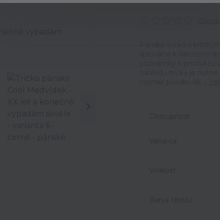
Ohodno
Pánské tričko s krátk
speciálně k narozeniná
poznámky k produktu v 
náhledu trička je nutné
rozměr potisku liší ...
cel
Dostupnost
Varianta
Velikost
Barva textilu