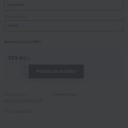
Barva textilu
Nejsme plátci DPH
369 Kč
/
ks
Přidat do košíku
Číslo produktu:
TRPAN007-56
Hlídat cenu / dostupnost
Do oblíbených