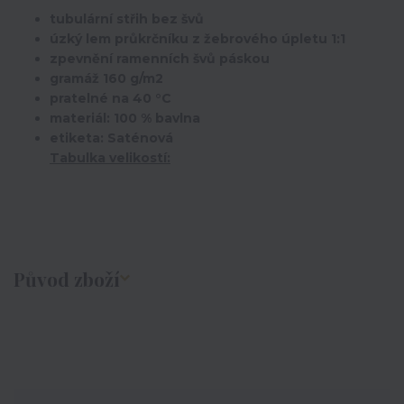
tubulární střih bez švů
úzký lem průkrčníku z žebrového úpletu 1:1
zpevnění ramenních švů páskou
gramáž 160 g/m2
pratelné na 40 °C
materiál: 100 % bavlna
etiketa: Saténová
Tabulka velikostí:
Původ zboží