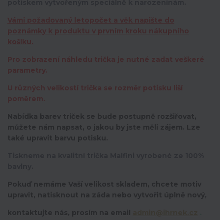
potiskem vytvořeným speciálně k narozeninám.
Vámi požadovaný letopočet a věk napište do
poznámky k produktu v prvním kroku nákupního
košíku.
Pro zobrazení náhledu trička je nutné zadat veškeré
parametry.
U různých velikostí trička se rozměr potisku liší
poměrem.
Nabídka barev triček se bude postupně rozšiřovat,
můžete nám napsat, o jakou by jste měli zájem. Lze
také upravit barvu potisku.
Tiskneme na kvalitní trička Malfini vyrobené ze 100%
bavlny.
Pokuď nemáme Vaší velikost skladem, chcete motiv
upravit,
natisknout na záda nebo vytvořit úplně nový,
kontaktujte nás, prosím na email
admin@ihrnek.cz
.