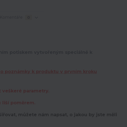
Komentáře
0
lním potiskem vytvořeným speciálně k
do poznámky k produktu v prvním kroku
t veškeré parametry.
u liší poměrem.
iřovat, můžete nám napsat, o jakou by jste měli