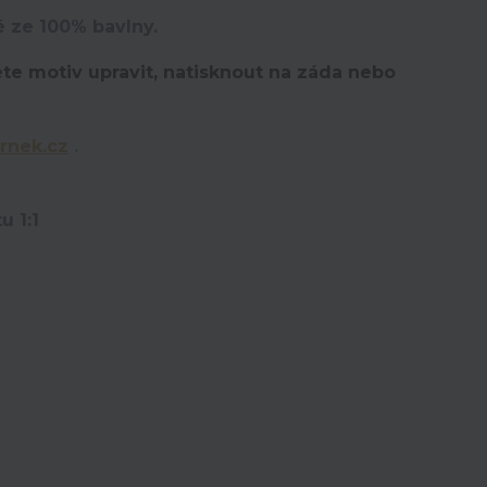
é ze 100% bavlny.
te motiv upravit,
natisknout na záda nebo
rnek.cz
.
u 1:1