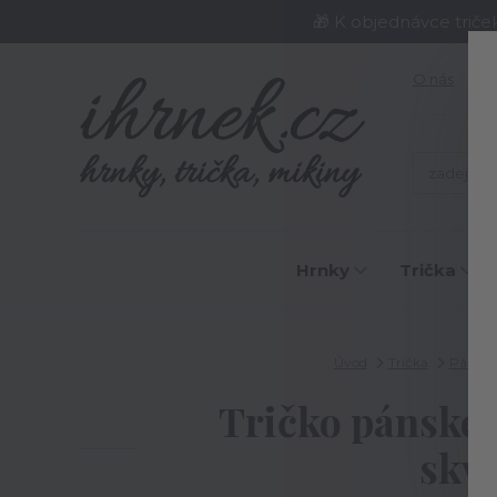
🎁 K objednávce triče
O nás
J
Hrnky
Trička
Úvod
Trička
Pánská 
Tričko pánské 
skvě