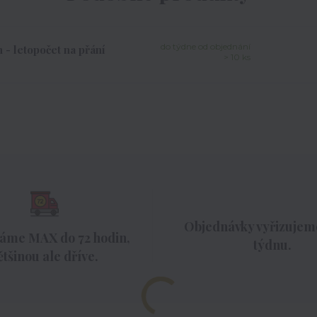
do týdne od objednání
 - letopočet na přání
> 10 ks
Objednávky vyřizujeme
áme MAX do 72 hodin,
týdnu.
ětšinou ale dříve.