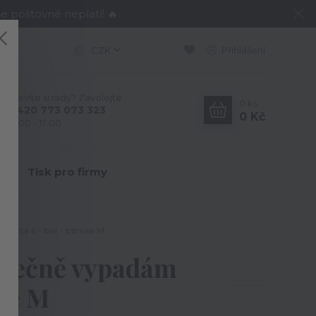
e poštovné neplatí! 🔥
CZK
Přihlášení
Nevíte si rady? Zavolejte.
0
ks
+420 773 073 323
0 Kč
9:00 - 17:00
Y
Tisk pro firmy
rianta 6 - bílé - pánské M
konečně vypadám
ské M