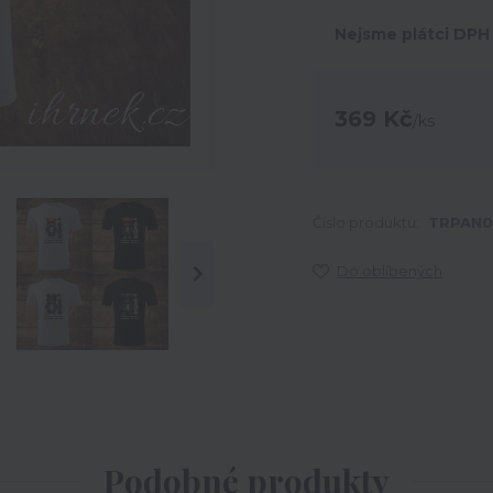
Nejsme plátci DPH
369 Kč
/
ks
Číslo produktu:
TRPAN0
Do oblíbených
Podobné produkty