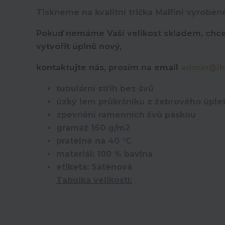
Tiskneme na kvalitní trička Malfini vyroben
Pokuď nemáme Vaší velikost skladem, chce
vytvořit úplně nový,
kontaktujte nás, prosím na email
admin@ih
tubulární střih bez švů
úzký lem průkrčníku z žebrového úplet
zpevnění ramenních švů páskou
gramáž 160 g/m2
pratelné na 40 °C
materiál: 100 % bavlna
etiketa: Saténová
Tabulka velikostí: