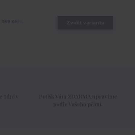
369 Kč
/
ks
Zvolit variantu
 7dní v
Potisk Vám ZDARMA upravíme
podle Vašeho přání.