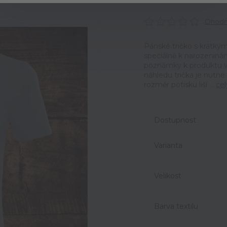
Ohodno
Pánské tričko s krátk
speciálně k narozeniná
poznámky k produktu v 
náhledu trička je nutné
rozměr potisku liší ...
cel
Dostupnost
Varianta
Velikost
Barva textilu