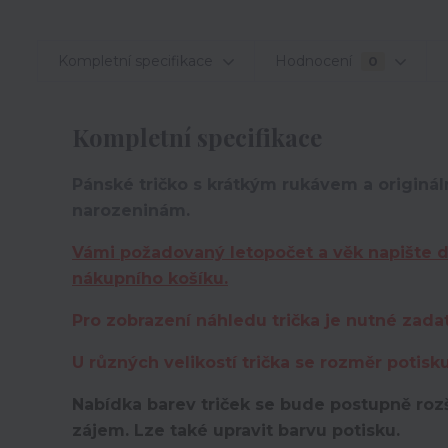
Kompletní specifikace
Hodnocení
0
Kompletní specifikace
Pánské tričko s krátkým rukávem a originá
narozeninám.
Vámi požadovaný letopočet a věk napište 
nákupního košíku.
Pro zobrazení náhledu trička je nutné zada
U různých velikostí trička se rozměr potisk
Nabídka barev triček se bude postupně rozš
zájem. Lze také upravit barvu potisku.