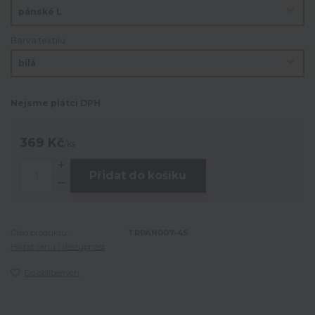
Barva textilu
Nejsme plátci DPH
369 Kč
/
ks
Přidat do košíku
Číslo produktu:
TRPAN007-45
Hlídat cenu / dostupnost
Do oblíbených