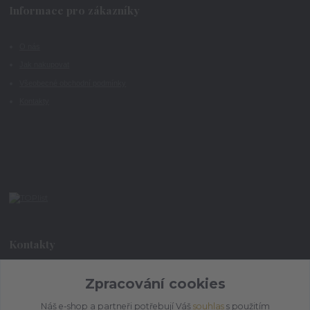
Informace pro zákazníky
O nás
Jak nakupovat
Všeobecné obchodní podmínky
Kontakty
Kontakty
Zpracování cookies
+420 773 073 323
9:00 - 17:00
Náš e-shop a partneři potřebují Váš
souhlas
s použitím