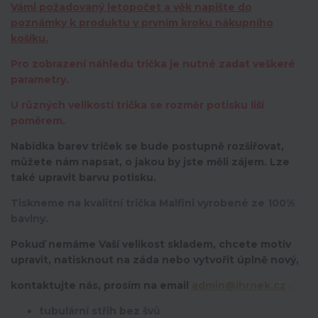
Vámi požadovaný letopočet a věk napište do
poznámky k produktu v prvním kroku nákupního
košíku.
Pro zobrazení náhledu trička je nutné zadat veškeré
parametry.
U různých velikostí trička se rozměr potisku liší
poměrem.
Nabídka barev triček se bude postupně rozšiřovat,
můžete nám napsat, o jakou by jste měli zájem. Lze
také upravit barvu potisku.
Tiskneme na kvalitní trička Malfini vyrobené ze 100%
bavlny.
Pokuď nemáme Vaší velikost skladem, chcete motiv
upravit,
natisknout na záda nebo vytvořit úplně nový,
kontaktujte nás, prosím na email
admin@ihrnek.cz
.
tubulární střih bez švů