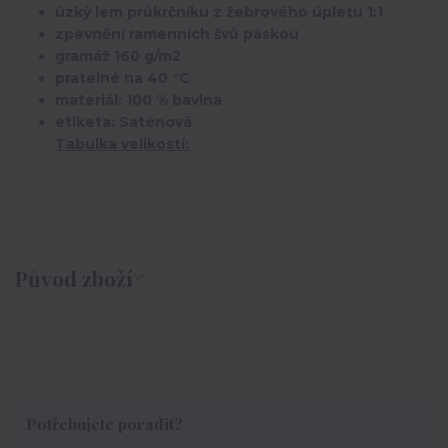
úzký lem průkrčníku z žebrového úpletu 1:1
zpevnění ramenních švů páskou
gramáž 160 g/m2
pratelné na 40 °C
materiál: 100 % bavlna
etiketa: Saténová
Tabulka velikostí:
Původ zboží
Potřebujete poradit?