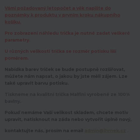
Vámi požadovaný letopočet a věk napište do
poznámky k produktu v prvním kroku nákupního
košíku.
Pro zobrazení náhledu trička je nutné zadat veškeré
parametry.
U různých velikostí trička se rozměr potisku liší
poměrem.
Nabídka barev triček se bude postupně rozšiřovat,
můžete nám napsat, o jakou by jste měli zájem. Lze
také upravit barvu potisku.
Tiskneme na kvalitní trička Malfini vyrobené ze 100%
bavlny.
Pokuď nemáme Vaší velikost skladem, chcete motiv
upravit,
natisknout na záda nebo vytvořit úplně nový,
kontaktujte nás, prosím na email
admin@ihrnek.cz
.