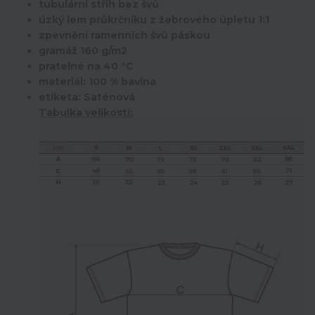
tubulární střih bez švů
úzký lem průkrčníku z žebrového úpletu 1:1
zpevnění ramenních švů páskou
gramáž 160 g/m2
pratelné na 40 °C
materiál: 100 % bavlna
etiketa: Saténová
Tabulka velikostí: