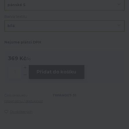
Barva textilu
Nejsme plátci DPH
369 Kč
/
ks
Přidat do košíku
Číslo produktu:
TRPAN007-31
Hlídat cenu / dostupnost
Do oblíbených