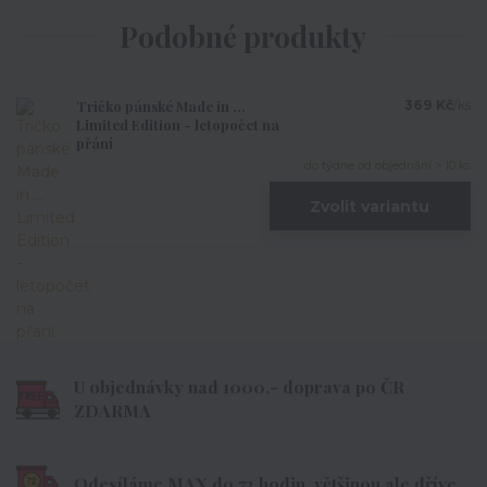
Podobné produkty
Tričko pánské Made in ...
369 Kč
/
ks
Limited Edition - letopočet na
přání
do týdne od objednání > 10 ks
Zvolit variantu
U objednávky nad 1000,- doprava po ČR
ZDARMA
Odesíláme MAX do 72 hodin, většinou ale dříve.