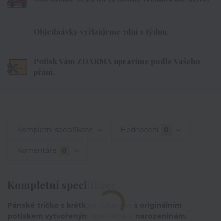
Objednávky vyřizujeme 7dní v týdnu.
Potisk Vám ZDARMA upravíme podle Vašeho
přání.
Kompletní specifikace
Hodnocení
0
Komentáře
0
Kompletní specifikace
Pánské tričko s krátkým rukávem a originálním
potiskem vytvořeným speciálně k narozeninám.