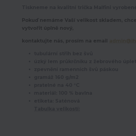
Tiskneme na kvalitní trička Malfini vyroben
Pokuď nemáme Vaší velikost skladem, chce
vytvořit úplně nový,
kontaktujte nás, prosím na email
admin@ih
tubulární střih bez švů
úzký lem průkrčníku z žebrového úplet
zpevnění ramenních švů páskou
gramáž 160 g/m2
pratelné na 40 °C
materiál: 100 % bavlna
etiketa: Saténová
Tabulka velikostí: