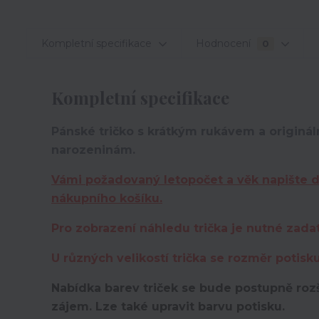
Kompletní specifikace
Hodnocení
0
Kompletní specifikace
Pánské tričko s krátkým rukávem a originá
narozeninám.
Vámi požadovaný letopočet a věk napište 
nákupního košíku.
Pro zobrazení náhledu trička je nutné zada
U různých velikostí trička se rozměr potisk
Nabídka barev triček se bude postupně rozš
zájem. Lze také upravit barvu potisku.