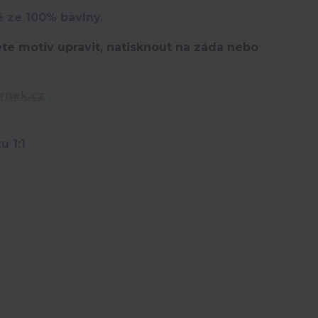
é ze 100% bavlny.
te motiv upravit,
natisknout na záda nebo
rnek.cz
.
u 1:1