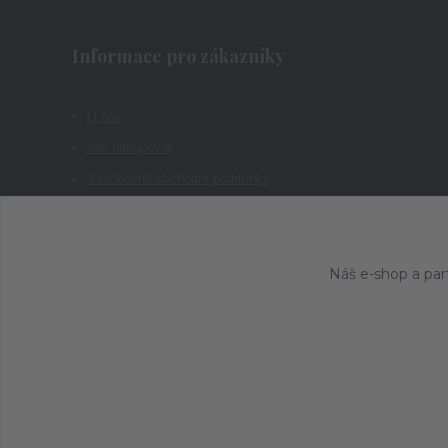
Informace pro zákazníky
O nás
Jak nakupovat
Všeobecné obchodní podmínky
Kontakty
Náš e-shop a par