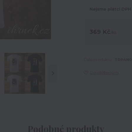
Nejsme plátci DPH
369 Kč
/
ks
Číslo produktu:
TRPAN0
Do oblíbených
Podobné produkty