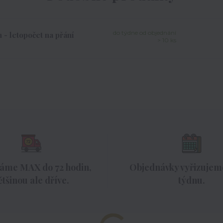
do týdne od objednání
 - letopočet na přání
> 10 ks
áme MAX do 72 hodin,
Objednávky vyřizujeme
ětšinou ale dříve.
týdnu.