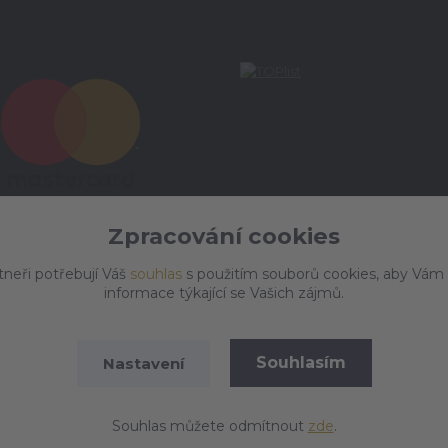
Zpracování cookies
tneři potřebují Váš
souhlas
s použitím souborů cookies, aby Vám
informace týkající se Vašich zájmů.
Souhlasím
Nastavení
Vytvořeno na
Eshop-rychle.cz
Souhlas můžete odmítnout
zde
.