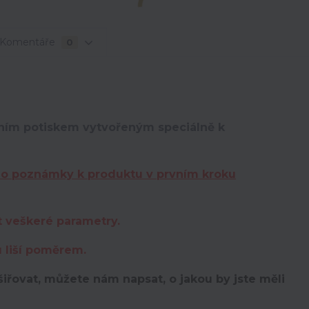
Komentáře
0
lním potiskem vytvořeným speciálně k
do poznámky k produktu v prvním kroku
t veškeré parametry.
u liší poměrem.
iřovat, můžete nám napsat, o jakou by jste měli