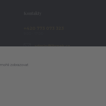
Kontakty
+420 773 073 323
9:00 - 17:00
admin@ihrnek.cz
 mohli zobrazovat