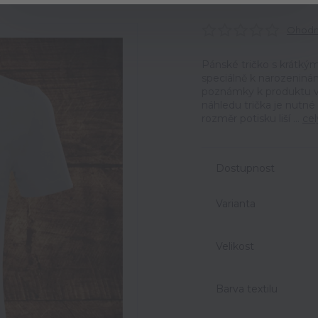
Ohodno
Pánské tričko s krátk
speciálně k narozeniná
poznámky k produktu v 
náhledu trička je nutné
rozměr potisku liší ...
cel
Dostupnost
Varianta
Velikost
Barva textilu