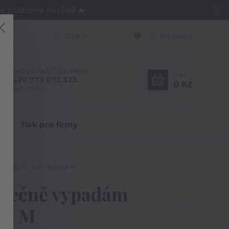
e poštovné neplatí! 🔥
CZK
Přihlášení
Nevíte si rady? Zavolejte.
0
ks
+420 773 073 323
0 Kč
9:00 - 17:00
Y
Tisk pro firmy
rianta 4 - bílé - pánské M
konečně vypadám
ské M