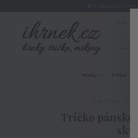
🎁 K objednávce triče
O nás
J
Hrnky
Trička
Úvod
Trička
Pánská 
Tričko pánské 
skvě