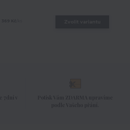
369 Kč
/
ks
Zvolit variantu
 7dní v
Potisk Vám ZDARMA upravíme
podle Vašeho přání.