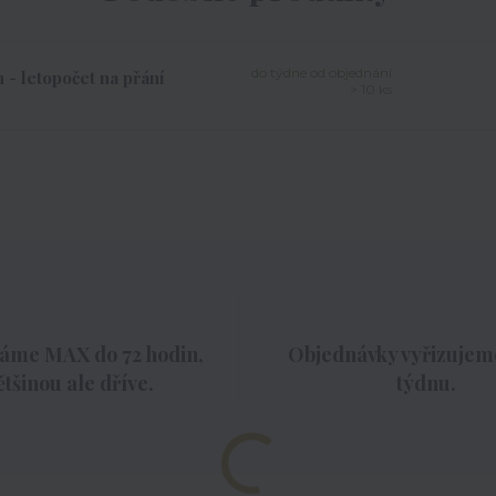
do týdne od objednání
 - letopočet na přání
> 10 ks
áme MAX do 72 hodin,
Objednávky vyřizujeme
ětšinou ale dříve.
týdnu.