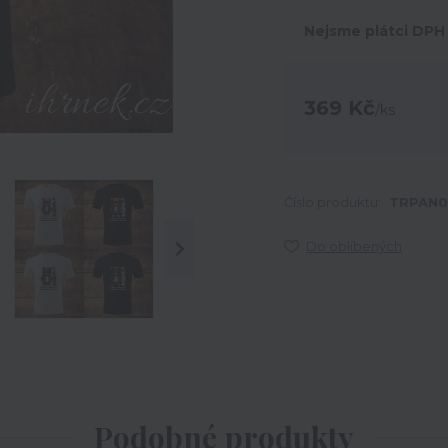
Nejsme plátci DPH
369 Kč
/
ks
Číslo produktu:
TRPAN0
Do oblíbených
Podobné produkty