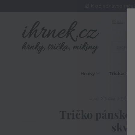
🎁 K objednávce triče
O nás
J
Hrnky
Trička
Úvod
Trička
Pánská 
Tričko pánské 
skvě