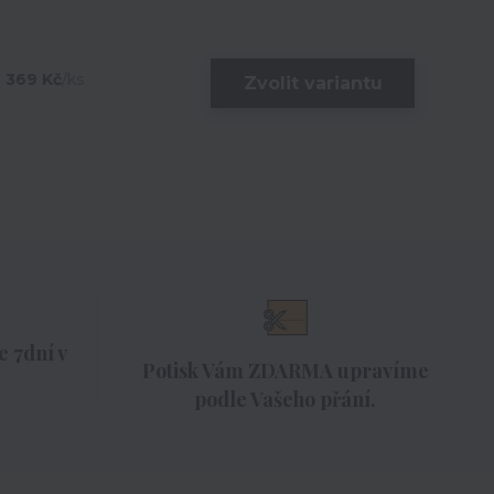
369 Kč
/
ks
Zvolit variantu
 7dní v
Potisk Vám ZDARMA upravíme
podle Vašeho přání.