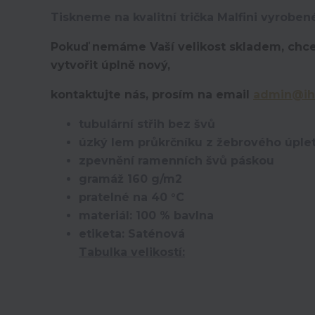
Tiskneme na kvalitní trička Malfini vyroben
Pokuď nemáme Vaší velikost skladem, chce
vytvořit úplně nový,
kontaktujte nás, prosím na email
admin@ih
tubulární střih bez švů
úzký lem průkrčníku z žebrového úplet
zpevnění ramenních švů páskou
gramáž 160 g/m2
pratelné na 40 °C
materiál: 100 % bavlna
etiketa: Saténová
Tabulka velikostí: