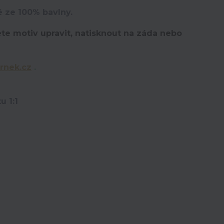
é ze 100% bavlny.
te motiv upravit,
natisknout na záda nebo
rnek.cz
.
u 1:1