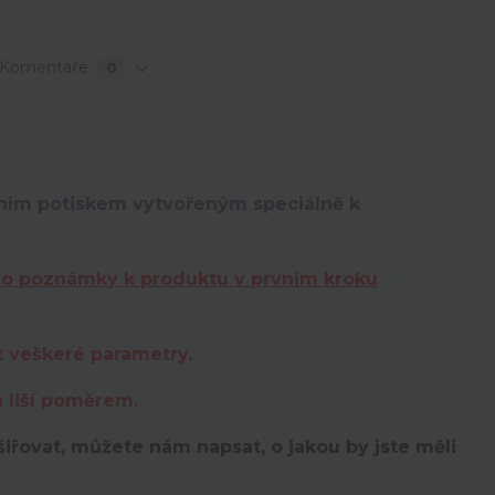
Komentáře
0
lním potiskem vytvořeným speciálně k
do poznámky k produktu v prvním kroku
t veškeré parametry.
u liší poměrem.
iřovat, můžete nám napsat, o jakou by jste měli