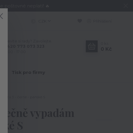
e poštovné neplatí! 🔥
CZK
Přihlášení
Nevíte si rady? Zavolejte.
0
ks
+420 773 073 323
0 Kč
9:00 - 17:00
Y
Tisk pro firmy
ianta 3 - černé - pánské S
konečně vypadám
ské S