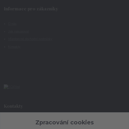
Informace pro zákazníky
O nás
Jak nakupovat
Všeobecné obchodní podmínky
Kontakty
Kontakty
Zpracování cookies
+420 773 073 323
9:00 - 17:00