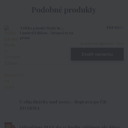
Podobné produkty
Tričko pánské Made in ...
369 Kč
/
ks
Limited Edition - letopočet na
přání
do týdne od objednání > 10 ks
Zvolit variantu
U objednávky nad 1000,- doprava po ČR
ZDARMA
Odesíláme MAX do 72 hodin, většinou ale dříve.