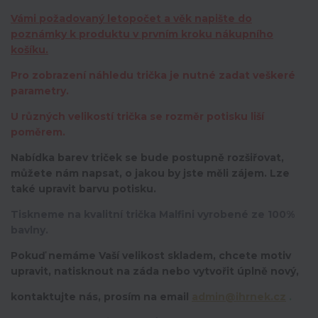
Vámi požadovaný letopočet a věk napište do
poznámky k produktu v prvním kroku nákupního
košíku.
Pro zobrazení náhledu trička je nutné zadat veškeré
parametry.
U různých velikostí trička se rozměr potisku liší
poměrem.
Nabídka barev triček se bude postupně rozšiřovat,
můžete nám napsat, o jakou by jste měli zájem. Lze
také upravit barvu potisku.
Tiskneme na kvalitní trička Malfini vyrobené ze 100%
bavlny.
Pokuď nemáme Vaší velikost skladem, chcete motiv
upravit,
natisknout na záda nebo vytvořit úplně nový,
kontaktujte nás, prosím na email
admin@ihrnek.cz
.