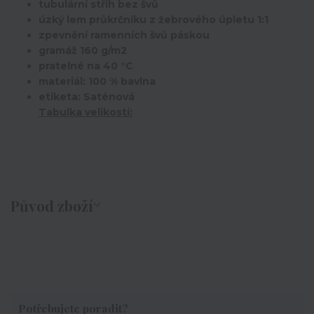
tubulární střih bez švů
úzký lem průkrčníku z žebrového úpletu 1:1
zpevnění ramenních švů páskou
gramáž 160 g/m2
pratelné na 40 °C
materiál: 100 % bavlna
etiketa: Saténová
Tabulka velikostí:
Původ zboží
Potřebujete poradit?