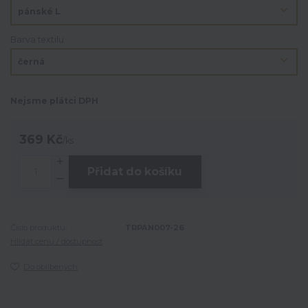
Barva textilu
Nejsme plátci DPH
369 Kč
/
ks
Přidat do košíku
Číslo produktu:
TRPAN007-26
Hlídat cenu / dostupnost
Do oblíbených