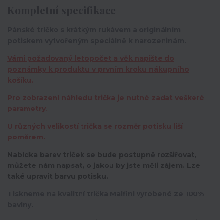
Kompletní specifikace
Pánské tričko s krátkým rukávem a originálním
potiskem vytvořeným speciálně k narozeninám.
Vámi požadovaný letopočet a věk napište do
poznámky k produktu v prvním kroku nákupního
košíku.
Pro zobrazení náhledu trička je nutné zadat veškeré
parametry.
U různých velikostí trička se rozměr potisku liší
poměrem.
Nabídka barev triček se bude postupně rozšiřovat,
můžete nám napsat, o jakou by jste měli zájem. Lze
také upravit barvu potisku.
Tiskneme na kvalitní trička Malfini vyrobené ze 100%
bavlny.