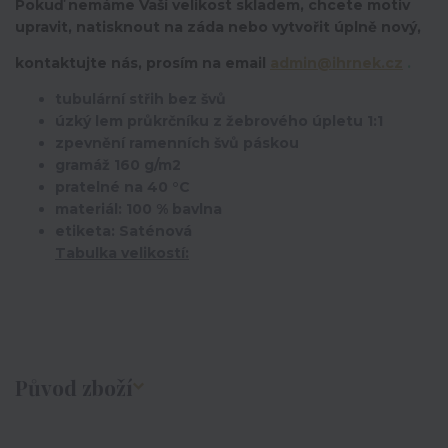
Pokuď nemáme Vaší velikost skladem, chcete motiv
upravit,
natisknout na záda nebo vytvořit úplně nový,
kontaktujte nás, prosím na email
admin@ihrnek.cz
.
tubulární střih bez švů
úzký lem průkrčníku z žebrového úpletu 1:1
zpevnění ramenních švů páskou
gramáž 160 g/m2
pratelné na 40 °C
materiál: 100 % bavlna
etiketa: Saténová
Tabulka velikostí:
Původ zboží