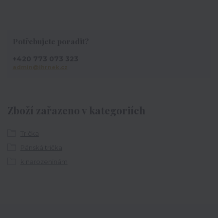
Potřebujete poradit?
+420 773 073 323
admin@ihrnek.cz
Zboží zařazeno v kategoriích
Trička
Pánská trička
k narozeninám