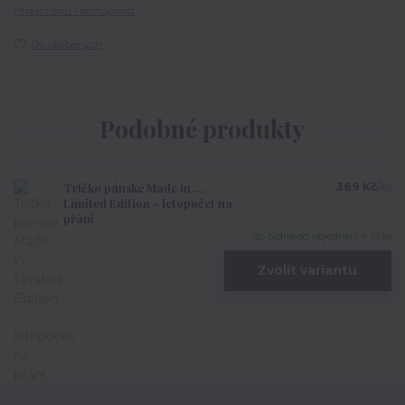
Hlídat cenu / dostupnost
Do oblíbených
Podobné produkty
Tričko pánské Made in ...
369 Kč
/
ks
Limited Edition - letopočet na
přání
do týdne od objednání > 10 ks
Zvolit variantu