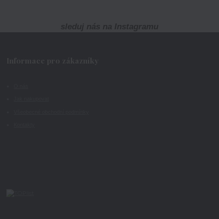
sleduj nás na Instagramu
Informace pro zákazníky
O nás
Jak nakupovat
Všeobecné obchodní podmínky
Kontakty