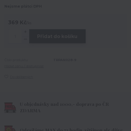
Nejsme plátci DPH
369 Kč
/
ks
Přidat do košíku
Číslo produktu:
TRPAN028-9
Hlídat cenu / dostupnost
Do oblíbených
U objednávky nad 1000,- doprava po ČR
ZDARMA
Odesíláme MAX do 72 hodin, většinou ale dříve.