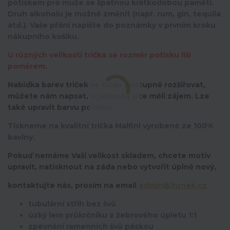
potiskem pro muže se špatnou krátkodobou pamětí.
Druh alkoholu je možné změnit (např. rum, gin, tequila
atd.). Vaše přání napište do poznámky v prvním kroku
nákupního košíku.
U různých velikostí trička se rozměr potisku liší
poměrem.
Nabídka barev triček se bude postupně rozšiřovat,
můžete nám napsat, o jakou by jste měli zájem. Lze
také upravit barvu potisku.
Tiskneme na kvalitní trička Malfini vyrobené ze 100%
bavlny.
Pokuď nemáme Vaší velikost skladem, chcete motiv
upravit,
natisknout na záda nebo vytvořit úplně nový,
kontaktujte nás, prosím na email
admin@ihrnek.cz
.
tubulární střih bez švů
úzký lem průkrčníku z žebrového úpletu 1:1
zpevnění ramenních švů páskou