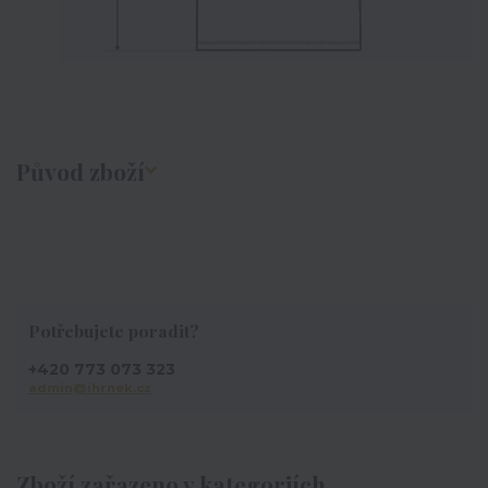
Původ zboží
Potřebujete poradit?
+420 773 073 323
admin@ihrnek.cz
Zboží zařazeno v kategoriích