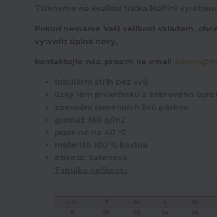
Tiskneme na kvalitní trička Malfini vyroben
Pokuď nemáme Vaší velikost skladem, chce
vytvořit úplně nový,
kontaktujte nás, prosím na email
admin@ih
tubulární střih bez švů
úzký lem průkrčníku z žebrového úplet
zpevnění ramenních švů páskou
gramáž 160 g/m2
pratelné na 40 °C
materiál: 100 % bavlna
etiketa: Saténová
Tabulka velikostí: