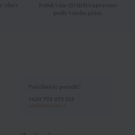
 7dní v
Potisk Vám ZDARMA upravíme
podle Vašeho přání.
Potřebujete poradit?
+420 773 073 323
admin@ihrnek.cz