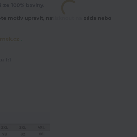
é ze 100% bavlny.
te motiv upravit,
natisknout na záda nebo
rnek.cz
.
u 1:1