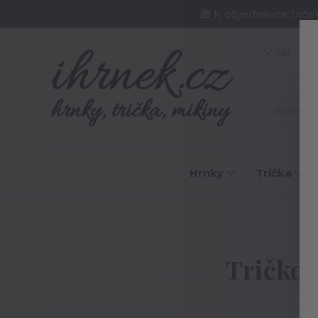
🎁 K objednávce triče
O nás
J
Hrnky
Trička
Tričko 