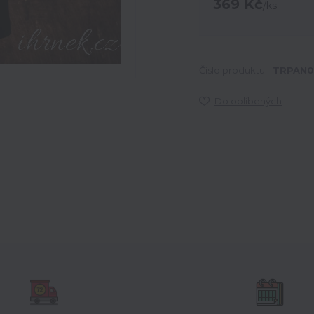
369 Kč
/
ks
Číslo produktu:
TRPAN0
Do oblíbených