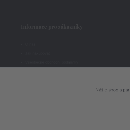
Informace pro zákazníky
O nás
Jak nakupovat
Všeobecné obchodní podmínky
Kontakty
Náš e-shop a par