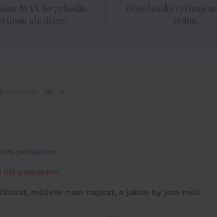
áme MAX do 72 hodin,
Objednávky vyřizujeme
ětšinou ale dříve.
týdnu.
Komentáře
0
lním potiskem.
u liší poměrem.
iřovat, můžete nám napsat, o jakou by jste měli