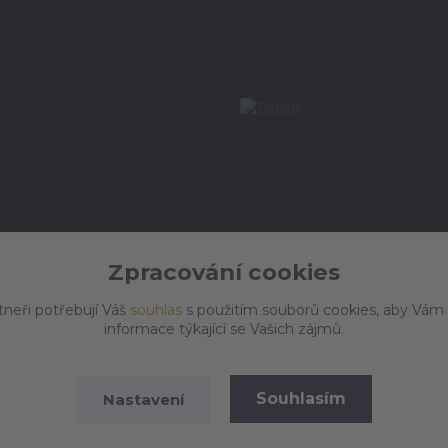
Zpracování cookies
tneři potřebují Váš
souhlas
s použitím souborů cookies, aby Vám
informace týkající se Vašich zájmů.
Souhlasím
Nastavení
Vytvořeno na
Eshop-rychle.cz