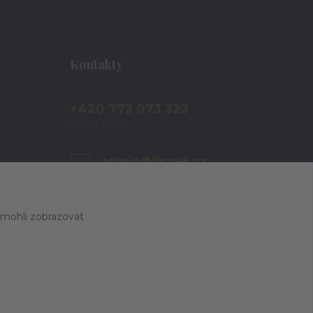
Kontakty
+420 773 073 323
9:00 - 17:00
admin@ihrnek.cz
 mohli zobrazovat