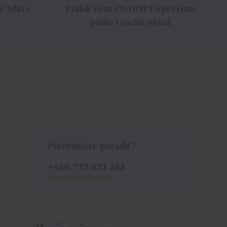
 7dní v
Potisk Vám ZDARMA upravíme
podle Vašeho přání.
Potřebujete poradit?
+420 773 073 323
admin@ihrnek.cz