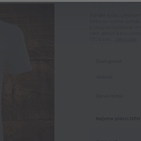
Ohodno
Pánské tričko s krátkým
trička se rozměr potisk
postupně rozšiřovat, m
také upravit barvu potis
100% bav...
celý popis
Dostupnost
Velikost
Barva textilu
Nejsme plátci DPH