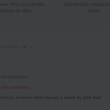
áme MAX do 72 hodin,
Objednávky vyřizujeme
ětšinou ale dříve.
týdnu.
Komentáře
0
lním potiskem.
u liší poměrem.
iřovat, můžete nám napsat, o jakou by jste měli