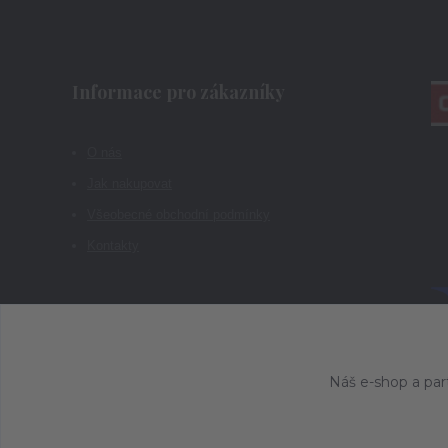
Informace pro zákazníky
O nás
Jak nakupovat
Všeobecné obchodní podmínky
Kontakty
Náš e-shop a par