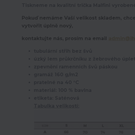
Tiskneme na kvalitní trička Malfini vyroben
Pokuď nemáme Vaší velikost skladem, chce
vytvořit úplně nový,
kontaktujte nás, prosím na email
admin@ih
tubulární střih bez švů
úzký lem průkrčníku z žebrového úplet
zpevnění ramenních švů páskou
gramáž 160 g/m2
pratelné na 40 °C
materiál: 100 % bavlna
etiketa: Saténová
Tabulka velikostí: