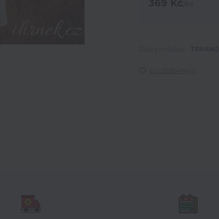
369 Kč
/
ks
Číslo produktu:
TRPAN0
Do oblíbených