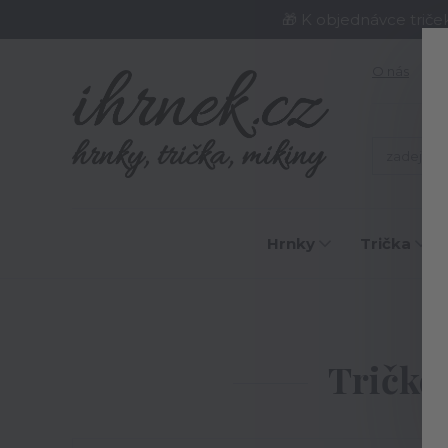
🎁 K objednávce triče
O nás
J
Hrnky
Trička
Tričko 