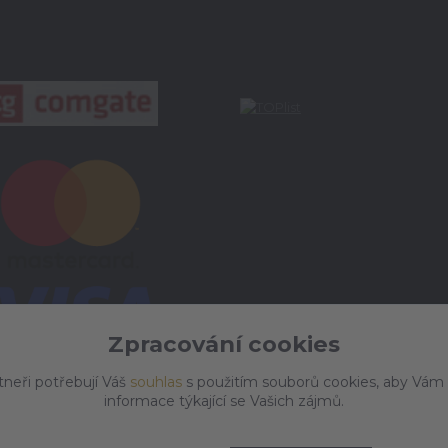
Zpracování cookies
tneři potřebují Váš
souhlas
s použitím souborů cookies, aby Vám
informace týkající se Vašich zájmů.