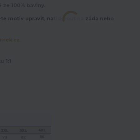
é ze 100% bavlny.
te motiv upravit,
natisknout na záda nebo
rnek.cz
.
u 1:1