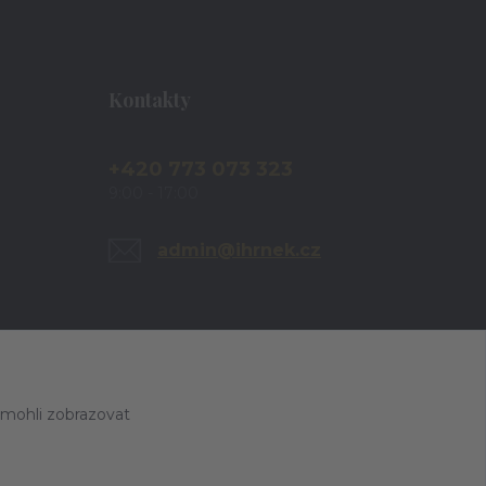
Kontakty
+420 773 073 323
9:00 - 17:00
admin@ihrnek.cz
 mohli zobrazovat