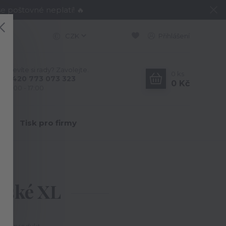
e poštovné neplatí! 🔥
CZK
Přihlášení
Nevíte si rady? Zavolejte.
0
ks
+420 773 073 323
0 Kč
9:00 - 17:00
Y
Tisk pro firmy
ánské XL