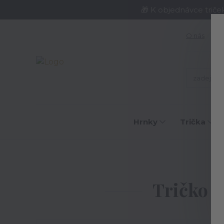
🎁 K objednávce triče
O nás
J
Hrnky
Trička
Tričko p