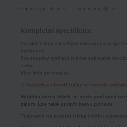
Kompletní specifikace
Hodnocení
0
Kompletní specifikace
Pánské tričko s krátkým rukávem a originá
nadšence.
Pro skupiny cyklistů máme zajímavé množst
záda.
Více info po emailu.
U různých velikostí trička se rozměr potisk
Nabídka barev triček se bude postupně rozš
zájem. Lze také upravit barvu potisku.
Tiskneme na kvalitní trička Malfini vyroben