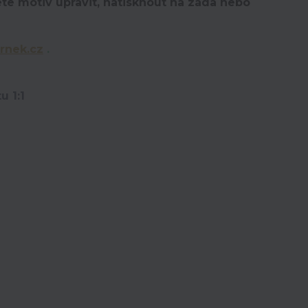
te motiv upravit,
natisknout na záda nebo
rnek.cz
.
u 1:1