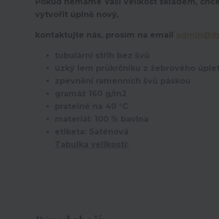
Pokuď nemáme Vaší velikost skladem, chce
vytvořit úplně nový,
kontaktujte nás, prosím na email
admin@ih
tubulární střih bez švů
úzký lem průkrčníku z žebrového úplet
zpevnění ramenních švů páskou
gramáž 160 g/m2
pratelné na 40 °C
materiál: 100 % bavlna
etiketa: Saténová
Tabulka velikostí: