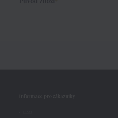
Původ zboží
Informace pro zákazníky
O nás