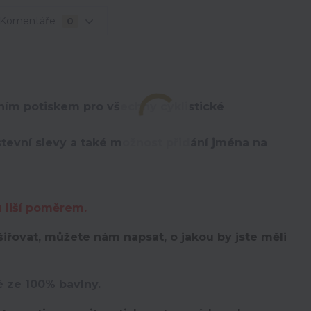
Komentáře
0
lním potiskem pro všechny cyklistické
evní slevy a také možnost přidání jména na
u liší poměrem.
iřovat, můžete nám napsat, o jakou by jste měli
é ze 100% bavlny.