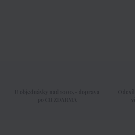
U objednávky nad 1000,- doprava
Odesíl
po ČR ZDARMA
v