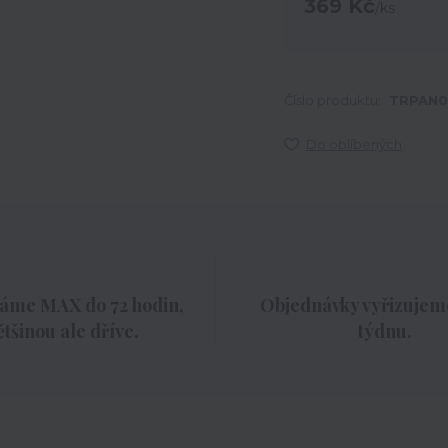
369 Kč
/
ks
Číslo produktu:
TRPAN0
Do oblíbených
áme MAX do 72 hodin,
Objednávky vyřizujeme
ětšinou ale dříve.
týdnu.