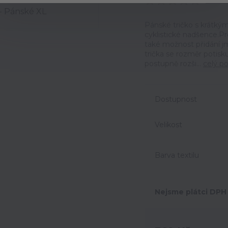
Ohodno
Pánské tričko s krátký
cyklistické nadšence.P
také možnost přidání jm
trička se rozměr potisk
postupně rozši...
celý po
Dostupnost
Velikost
Barva textilu
Nejsme plátci DPH