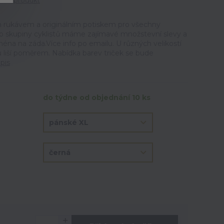
tit produkt
m rukávem a originálním potiskem pro všechny
ro skupiny cyklistů máme zajímavé množstevní slevy a
éna na záda.Více info po emailu. U různých velikostí
u liší poměrem. Nabídka barev triček se bude
pis
do týdne od objednání 10 ks