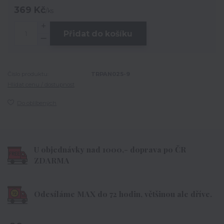
369 Kč
/
ks
Přidat do košíku
Číslo produktu:
TRPAN025-9
Hlídat cenu / dostupnost
Do oblíbených
U objednávky nad 1000,- doprava po ČR
ZDARMA
Odesíláme MAX do 72 hodin, většinou ale dříve.