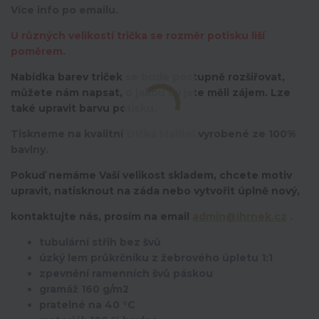
Více info po emailu.
U různých velikostí trička se rozměr potisku liší
poměrem.
Nabídka barev triček se bude postupně rozšiřovat,
můžete nám napsat, o jakou by jste měli zájem. Lze
také upravit barvu potisku.
Tiskneme na kvalitní trička Malfini vyrobené ze 100%
bavlny.
Pokuď nemáme Vaší velikost skladem, chcete motiv
upravit,
natisknout na záda nebo vytvořit úplně nový,
kontaktujte nás, prosím na email
admin@ihrnek.cz
.
tubulární střih bez švů
úzký lem průkrčníku z žebrového úpletu 1:1
zpevnění ramenních švů páskou
gramáž 160 g/m2
pratelné na 40 °C