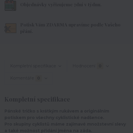
Objednávky vyřizujeme 7dní v týdnu.
Potisk Vám ZDARMA upravíme podle Vašeho
přání.
Kompletní specifikace
Hodnocení
0
Komentáře
0
Kompletní specifikace
Pánské tričko s krátkým rukávem a originálním
potiskem pro všechny cyklistické nadšence.
Pro skupiny cyklistů máme zajímavé množstevní slevy
a také možnost přidání jména na záda.