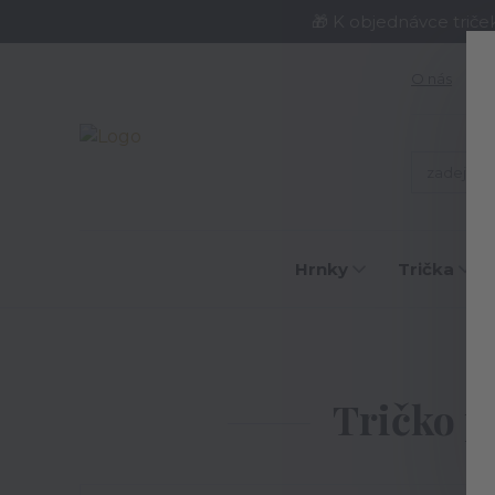
🎁 K objednávce triče
O nás
J
Hrnky
Trička
Tričko p