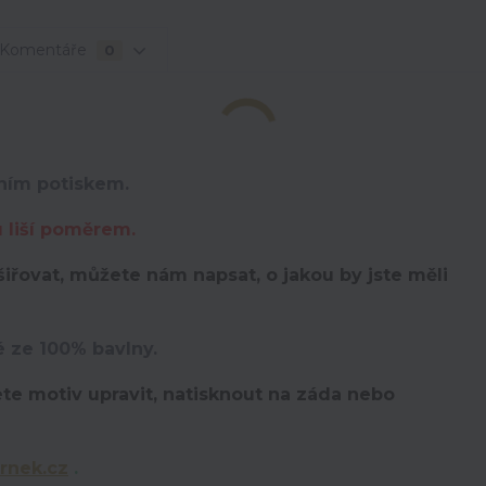
Komentáře
0
lním potiskem.
u liší poměrem.
iřovat, můžete nám napsat, o jakou by jste měli
é ze 100% bavlny.
te motiv upravit,
natisknout na záda nebo
rnek.cz
.