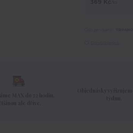
369 Kč
/
ks
Číslo produktu:
TRPAN0
Do oblíbených
Objednávky vyřizujeme
áme MAX do 72 hodin,
týdnu.
ětšinou ale dříve.