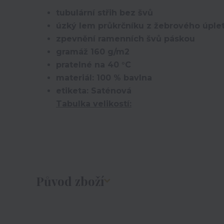
tubulární střih bez švů
úzký lem průkrčníku z žebrového úplet
zpevnění ramenních švů páskou
gramáž 160 g/m2
pratelné na 40 °C
materiál: 100 % bavlna
etiketa: Saténová
Tabulka velikostí:
Původ zboží