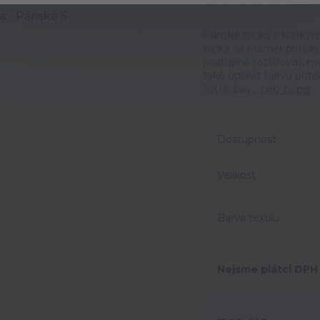
Ohodno
Pánské tričko s krátkým
trička se rozměr potisk
postupně rozšiřovat, m
také upravit barvu potis
100% bav...
celý popis
Dostupnost
Velikost
Barva textilu
Nejsme plátci DPH