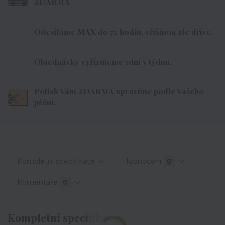
ZDARMA
Odesíláme MAX do 72 hodin, většinou ale dříve.
Objednávky vyřizujeme 7dní v týdnu.
Potisk Vám ZDARMA upravíme podle Vašeho
přání.
Kompletní specifikace
Hodnocení
0
Komentáře
0
Kompletní specifikace