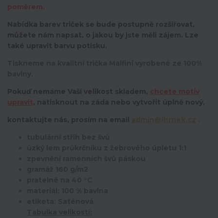
poměrem.
Nabídka barev triček se bude postupně rozšiřovat,
můžete nám napsat, o jakou by jste měli zájem. Lze
také upravit barvu potisku.
Tiskneme na kvalitní trička Malfini vyrobené ze 100%
bavlny.
Pokuď nemáme Vaší velikost skladem,
chcete motiv
upravit
,
natisknout na záda nebo vytvořit úplně nový,
kontaktujte nás, prosím na email
admin@ihrnek.cz
.
tubulární střih bez švů
úzký lem průkrčníku z žebrového úpletu 1:1
zpevnění ramenních švů páskou
gramáž 160 g/m2
pratelné na 40 °C
materiál: 100 % bavlna
etiketa: Saténová
Tabulka velikostí: