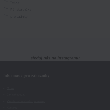
Trička
Pánská trička
pro tatínky
sleduj nás na Instagramu
Informace pro zákazníky
O nás
Jak nakupovat
Všeobecné obchodní podmínky
Kontakty