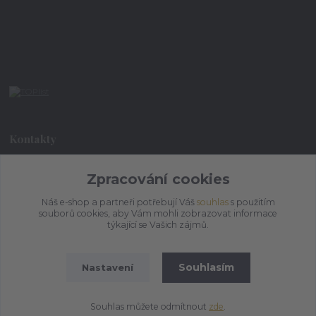
Kontakty
+420 773 073 323
Zpracování cookies
9:00 - 17:00
Náš e-shop a partneři potřebují Váš
souhlas
s použitím
souborů cookies, aby Vám mohli zobrazovat informace
admin@ihrnek.cz
týkající se Vašich zájmů.
Souhlasím
Nastavení
Souhlas můžete odmítnout
zde
.
Vytvořeno na
Eshop-rychle.cz