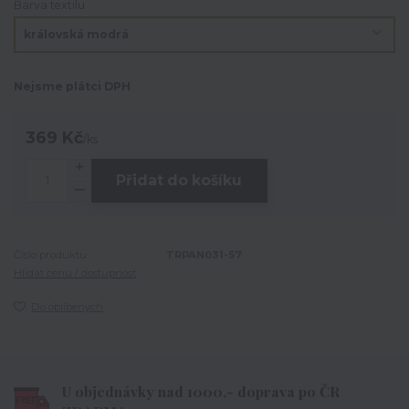
Barva textilu
Nejsme plátci DPH
369 Kč
/
ks
Přidat do košíku
Číslo produktu:
TRPAN031-57
Hlídat cenu / dostupnost
Do oblíbených
U objednávky nad 1000,- doprava po ČR