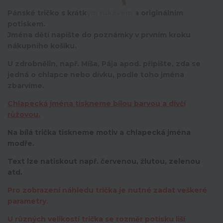
Pánské tričko s krátkým rukávem a originálním
potiskem.
Jména dětí napište do poznámky v prvním kroku
nákupního košíku.
U zdrobnělin, např. Míša, Pája apod. připište, zda se
jedná o chlapce nebo dívku, podle toho jména
zbarvíme.
Chlapecká jména tiskneme bílou barvou a dívčí
růžovou.
Na bílá trička tiskneme motiv a chlapecká jména
modře.
Text lze natiskout např. červenou, žlutou, zelenou
atd.
Pro zobrazení náhledu trička je nutné zadat veškeré
parametry.
U různých velikostí trička se rozměr potisku liší