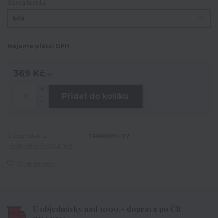
Barva textilu
Nejsme plátci DPH
369 Kč
/
ks
Přidat do košíku
Číslo produktu:
TRPAN031-37
Hlídat cenu / dostupnost
Do oblíbených
U objednávky nad 1000,- doprava po ČR