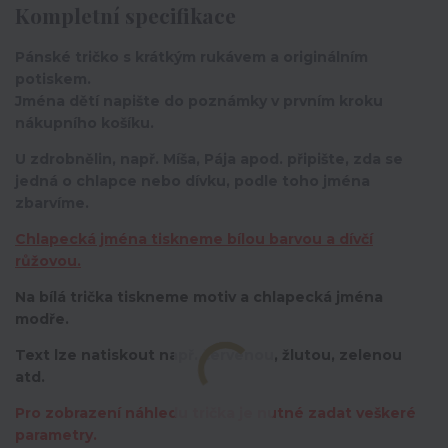
Kompletní specifikace
Pánské tričko s krátkým rukávem a originálním
potiskem.
Jména dětí napište do poznámky v prvním kroku
nákupního košíku.
U zdrobnělin, např. Míša, Pája apod. připište, zda se
jedná o chlapce nebo dívku, podle toho jména
zbarvíme.
Chlapecká jména tiskneme bílou barvou a dívčí
růžovou.
Na bílá trička tiskneme motiv a chlapecká jména
modře.
Text lze natiskout např. červenou, žlutou, zelenou
atd.
Pro zobrazení náhledu trička je nutné zadat veškeré
parametry.