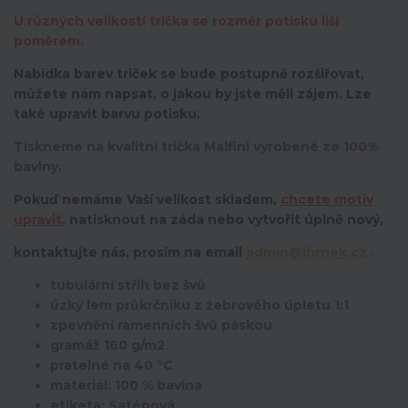
U různých velikostí trička se rozměr potisku liší
poměrem.
Nabídka barev triček se bude postupně rozšiřovat,
můžete nám napsat, o jakou by jste měli zájem. Lze
také upravit barvu potisku.
Tiskneme na kvalitní trička Malfini vyrobené ze 100%
bavlny.
Pokuď nemáme Vaší velikost skladem,
chcete motiv
upravit
,
natisknout na záda nebo vytvořit úplně nový,
kontaktujte nás, prosím na email
admin@ihrnek.cz
.
tubulární střih bez švů
úzký lem průkrčníku z žebrového úpletu 1:1
zpevnění ramenních švů páskou
gramáž 160 g/m2
pratelné na 40 °C
materiál: 100 % bavlna
etiketa: Saténová