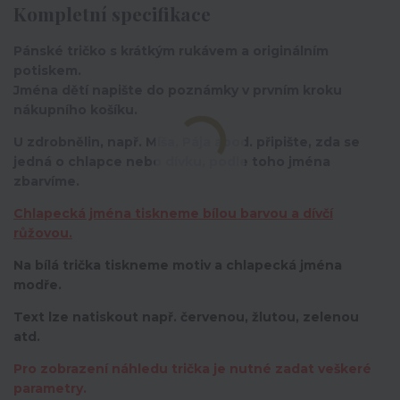
Kompletní specifikace
Pánské tričko s krátkým rukávem a originálním
potiskem.
Jména dětí napište do poznámky v prvním kroku
nákupního košíku.
U zdrobnělin, např. Míša, Pája apod. připište, zda se
jedná o chlapce nebo dívku, podle toho jména
zbarvíme.
Chlapecká jména tiskneme bílou barvou a dívčí
růžovou.
Na bílá trička tiskneme motiv a chlapecká jména
modře.
Text lze natiskout např. červenou, žlutou, zelenou
atd.
Pro zobrazení náhledu trička je nutné zadat veškeré
parametry.