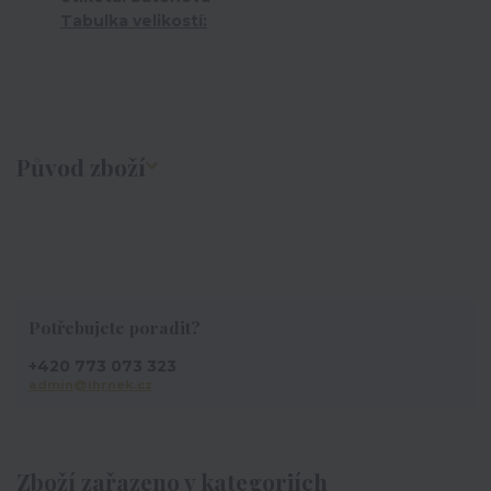
Tabulka velikostí:
Původ zboží
Potřebujete poradit?
+420 773 073 323
admin@ihrnek.cz
Zboží zařazeno v kategoriích