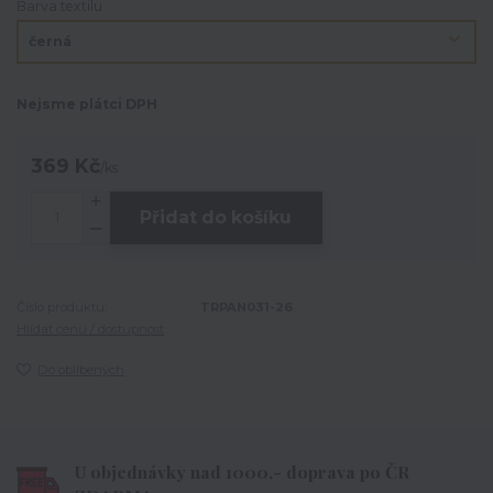
Barva textilu
Nejsme plátci DPH
369 Kč
/
ks
Přidat do košíku
Číslo produktu:
TRPAN031-26
Hlídat cenu / dostupnost
Do oblíbených
U objednávky nad 1000,- doprava po ČR