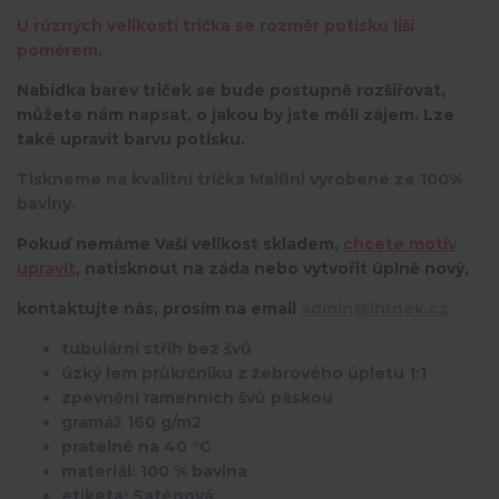
U různých velikostí trička se rozměr potisku liší
poměrem.
Nabídka barev triček se bude postupně rozšiřovat,
můžete nám napsat, o jakou by jste měli zájem. Lze
také upravit barvu potisku.
Tiskneme na kvalitní trička Malfini vyrobené ze 100%
bavlny.
Pokuď nemáme Vaší velikost skladem,
chcete motiv
upravit
,
natisknout na záda nebo vytvořit úplně nový,
kontaktujte nás, prosím na email
admin@ihrnek.cz
.
tubulární střih bez švů
úzký lem průkrčníku z žebrového úpletu 1:1
zpevnění ramenních švů páskou
gramáž 160 g/m2
pratelné na 40 °C
materiál: 100 % bavlna
etiketa: Saténová