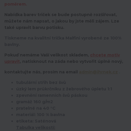
poměrem.
Nabídka barev triček se bude postupně rozšiřovat,
můžete nám napsat, o jakou by jste měli zájem. Lze
také upravit barvu potisku.
Tiskneme na kvalitní trička Malfini vyrobené ze 100%
bavlny.
Pokuď nemáme Vaší velikost skladem,
chcete motiv
upravit
,
natisknout na záda nebo vytvořit úplně nový,
kontaktujte nás, prosím na email
admin@ihrnek.cz
.
tubulární střih bez švů
úzký lem průkrčníku z žebrového úpletu 1:1
zpevnění ramenních švů páskou
gramáž 160 g/m2
pratelné na 40 °C
materiál: 100 % bavlna
etiketa: Saténová
Tabulka velikostí: