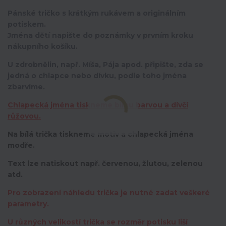
Pánské tričko s krátkým rukávem a originálním
potiskem.
Jména dětí napište do poznámky v prvním kroku
nákupního košíku.
U zdrobnělin, např. Míša, Pája apod. připište, zda se
jedná o chlapce nebo dívku, podle toho jména
zbarvíme.
Chlapecká jména tiskneme bílou barvou a dívčí
růžovou.
Na bílá trička tiskneme motiv a chlapecká jména
modře.
Text lze natiskout např. červenou, žlutou, zelenou
atd.
Pro zobrazení náhledu trička je nutné zadat veškeré
parametry.
U různých velikostí trička se rozměr potisku liší