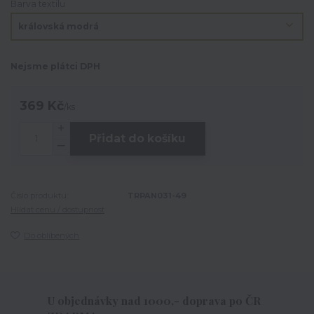
Barva textilu
Nejsme plátci DPH
369 Kč
/
ks
Přidat do košíku
Číslo produktu:
TRPAN031-49
Hlídat cenu / dostupnost
Do oblíbených
U objednávky nad 1000,- doprava po ČR