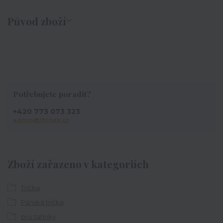
Původ zboží
Potřebujete poradit?
+420 773 073 323
admin@ihrnek.cz
Zboží zařazeno v kategoriích
Trička
Pánská trička
pro tatínky