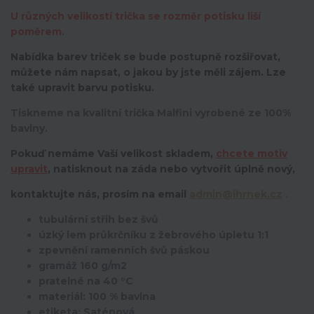
U různých velikostí trička se rozměr potisku liší
poměrem.
Nabídka barev triček se bude postupně rozšiřovat,
můžete nám napsat, o jakou by jste měli zájem. Lze
také upravit barvu potisku.
Tiskneme na kvalitní trička Malfini vyrobené ze 100%
bavlny.
Pokuď nemáme Vaší velikost skladem,
chcete motiv
upravit
,
natisknout na záda nebo vytvořit úplně nový,
kontaktujte nás, prosím na email
admin@ihrnek.cz
.
tubulární střih bez švů
úzký lem průkrčníku z žebrového úpletu 1:1
zpevnění ramenních švů páskou
gramáž 160 g/m2
pratelné na 40 °C
materiál: 100 % bavlna
etiketa: Saténová