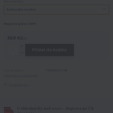
Barva textilu
Nejsme plátci DPH
369 Kč
/
ks
Přidat do košíku
Číslo produktu:
TRPAN031-48
Hlídat cenu / dostupnost
Do oblíbených
U objednávky nad 1000,- doprava po ČR