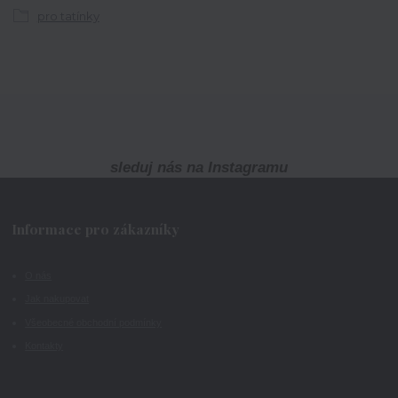
pro tatínky
sleduj nás na Instagramu
Informace pro zákazníky
O nás
Jak nakupovat
Všeobecné obchodní podmínky
Kontakty