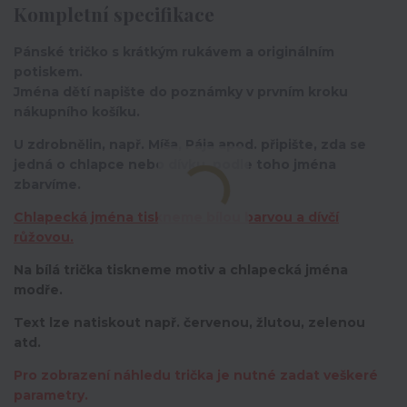
Kompletní specifikace
Pánské tričko s krátkým rukávem a originálním
potiskem.
Jména dětí napište do poznámky v prvním kroku
nákupního košíku.
U zdrobnělin, např. Míša, Pája apod. připište, zda se
jedná o chlapce nebo dívku, podle toho jména
zbarvíme.
Chlapecká jména tiskneme bílou barvou a dívčí
růžovou.
Na bílá trička tiskneme motiv a chlapecká jména
modře.
Text lze natiskout např. červenou, žlutou, zelenou
atd.
Pro zobrazení náhledu trička je nutné zadat veškeré
parametry.