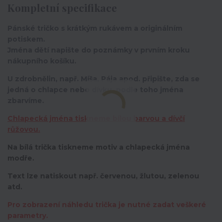
Kompletní specifikace
Pánské tričko s krátkým rukávem a originálním
potiskem.
Jména dětí napište do poznámky v prvním kroku
nákupního košíku.
U zdrobnělin, např. Míša, Pája apod. připište, zda se
jedná o chlapce nebo dívku, podle toho jména
zbarvíme.
Chlapecká jména tiskneme bílou barvou a dívčí
růžovou.
Na bílá trička tiskneme motiv a chlapecká jména
modře.
Text lze natiskout např. červenou, žlutou, zelenou
atd.
Pro zobrazení náhledu trička je nutné zadat veškeré
parametry.