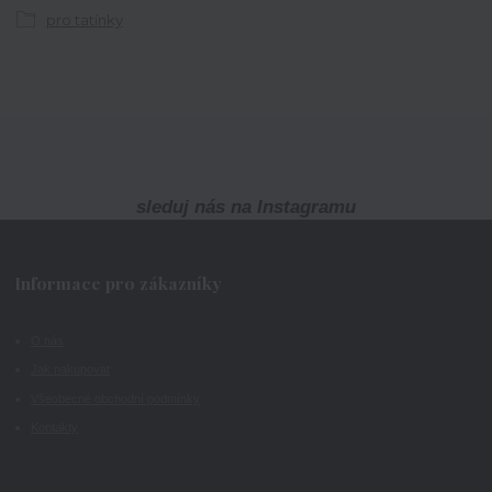
pro tatínky
sleduj nás na Instagramu
Informace pro zákazníky
O nás
Jak nakupovat
Všeobecné obchodní podmínky
Kontakty