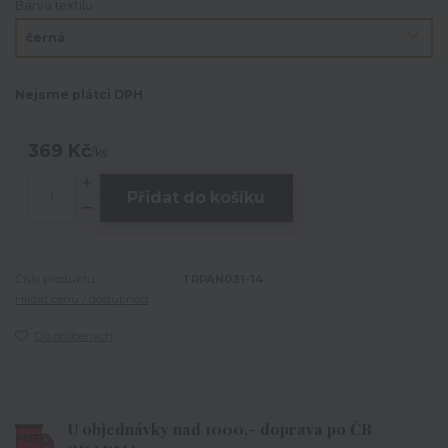
Barva textilu
Nejsme plátci DPH
369 Kč
/
ks
Přidat do košíku
Číslo produktu:
TRPAN031-14
Hlídat cenu / dostupnost
Do oblíbených
U objednávky nad 1000,- doprava po ČR