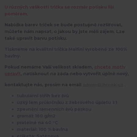
U různých velikostí trička se rozměr potisku liší
poměrem.
Nabídka barev triček se bude postupně rozšiřovat,
můžete nám napsat, o jakou by jste měli zájem. Lze
také upravit barvu potisku.
Tiskneme na kvalitní trička Malfini vyrobené ze 100%
bavlny.
Pokuď nemáme Vaší velikost skladem,
chcete motiv
upravit
,
natisknout na záda nebo vytvořit úplně nový,
kontaktujte nás, prosím na email
admin@ihrnek.cz
.
tubulární střih bez švů
úzký lem průkrčníku z žebrového úpletu 1:1
zpevnění ramenních švů páskou
gramáž 160 g/m2
pratelné na 40 °C
materiál: 100 % bavlna
etiketa: Saténová